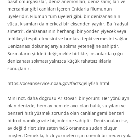
basit omurgasızlar, deniz anemonları, deniz kamçıları ve
mercanlar gibi canlıları içeren Cnidaria filumunun
üyeleridir. Filumun tüm üyeleri gibi, bir denizanasının
vücut kısımları da merkezi bir eksenden yayılır. Bu “radyal
simetri”, denizanasının herhangi bir yönden yiyecek veya
tehlikeyi tespit etmesini ve bunlara tepki vermesini sağlar.
Denizanası dokunaçlarıyla sokma yeteneğine sahiptir.
Sokmaların şiddeti değişmekle birlikte, insanlarda çoğu
denizanası sokması yalnızca küçük rahatsızlıklarla
sonuçlanır.
https://oceanservice.noaa.gov/facts/jellyfish.html
Mini not, daha doğrusu Aristovari bir yorum: Her yönü aynı
olan denizde, hem av hem de avcı olan balık, su yılanı ve
benzeri hızlı yüzmek zorunda olan canlılar gemi benzeri
hidrodinamik gövde biçimlerine sahiptir. Denizanaları ise,
av değildirler; zira zaten %95 oranında sudan oluşur
imişler. Demek ki, hızlı yüzmeleri için önemli bir neden yok.