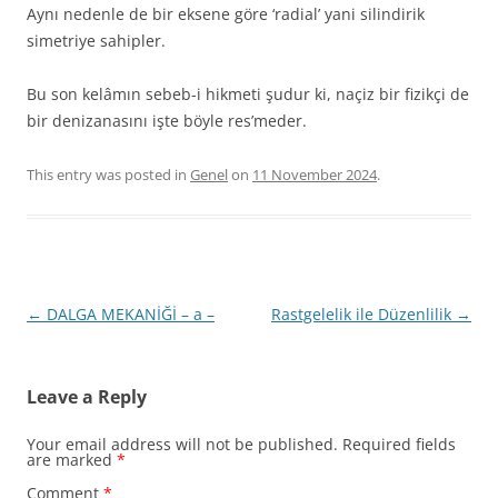
Aynı nedenle de bir eksene göre ‘radial’ yani silindirik
simetriye sahipler.
Bu son kelâmın sebeb-i hikmeti şudur ki, naçiz bir fizikçi de
bir denizanasını işte böyle res’meder.
This entry was posted in
Genel
on
11 November 2024
.
Post
←
DALGA MEKANİĞİ – a –
Rastgelelik ile Düzenlilik
→
navigation
Leave a Reply
Your email address will not be published.
Required fields
are marked
*
Comment
*