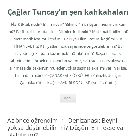
Skip
to
Çağlar Tuncay'ın şen kahkahaları
content
FİZİK (Fizik nedir? Bilim nedir? ‘Bilimler’in birleştirilmesi mümkün
mü? Bir önceki soruda niçin ‘Bilimler’ kullanıldı? Matematik bilim mi?
Matematik icat mı, keşif mi? Peki ya Bilim, icat mı keşif mi?) <>
FİNANSAL FİZİK (Fiyatlar, fizik sayesinde öngörülebilir mi? Bu
sayede –çok– para kazanmak mümkün mü? Başarılı finans
tahminlerinin örnekleri, kanıtları var mı?) <> TARİH (Ders alınsa da
alınmasa da 'tekerrür' mü eder yoksa şaşmaz akışı mı var? Var ise,
bilim dalı mıdır? <> ÇANAKKALE ÖYKÜLERİ (Yalnızlık dediğin
Çanakkale’de bir …) <> AYKIRI SORULAR (Adı üstünde.)
Menu
Az önce öğrendim -1- Denizanası: Beyni
yoksa düşünebilir mi? Düşün_E_mezse var
olabilir mi?