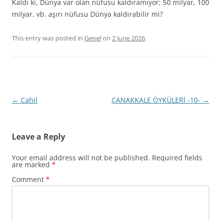
Kaldı ki, Dünya var olan nüfusu kaldıramıyor; 50 milyar, 100
milyar, vb. aşırı nüfusu Dünya kaldırabilir mi?
This entry was posted in
Genel
on
2 June 2026
.
Post
←
Cahil
ÇANAKKALE ÖYKÜLERİ -10-
→
navigation
Leave a Reply
Your email address will not be published.
Required fields
are marked
*
Comment
*