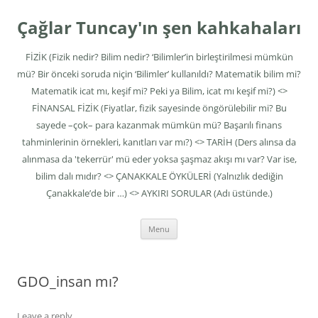
Skip
to
Çağlar Tuncay'ın şen kahkahaları
content
FİZİK (Fizik nedir? Bilim nedir? ‘Bilimler’in birleştirilmesi mümkün
mü? Bir önceki soruda niçin ‘Bilimler’ kullanıldı? Matematik bilim mi?
Matematik icat mı, keşif mi? Peki ya Bilim, icat mı keşif mi?) <>
FİNANSAL FİZİK (Fiyatlar, fizik sayesinde öngörülebilir mi? Bu
sayede –çok– para kazanmak mümkün mü? Başarılı finans
tahminlerinin örnekleri, kanıtları var mı?) <> TARİH (Ders alınsa da
alınmasa da 'tekerrür' mü eder yoksa şaşmaz akışı mı var? Var ise,
bilim dalı mıdır? <> ÇANAKKALE ÖYKÜLERİ (Yalnızlık dediğin
Çanakkale’de bir …) <> AYKIRI SORULAR (Adı üstünde.)
Menu
GDO_insan mı?
Leave a reply