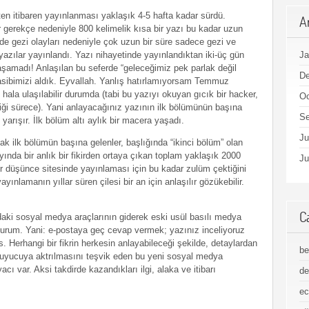
ten itibaren yayınlanması yaklaşık 4-5 hafta kadar sürdü.
A
r gerekçe nedeniyle 800 kelimelik kısa bir yazı bu kadar uzun
de gezi olayları nedeniyle çok uzun bir süre sadece gezi ve
yazılar yayınlandı. Yazı nihayetinde yayınlandıktan iki-üç gün
Ja
aşamadı! Anlaşılan bu seferde “geleceğimiz pek parlak değil
D
nasibimizi aldık. Eyvallah. Yanlış hatırlamıyorsam Temmuz
zı hala ulaşılabilir durumda (tabi bu yazıyı okuyan gıcık bir hacker,
Oc
ği sürece). Yani anlayacağınız yazının ilk bölümünün başına
Se
yarışır. İlk bölüm altı aylık bir macera yaşadı.
Ju
ak ilk bölümün başına gelenler, başlığında “ikinci bölüm” olan
yında bir anlık bir fikirden ortaya çıkan toplam yaklaşık 2000
Ju
ir düşünce sitesinde yayınlaması için bu kadar zulüm çektiğini
nlamanın yıllar süren çilesi bir an için anlaşılır gözükebilir.
C
aki sosyal medya araçlarının giderek eski usül basılı medya
 durum. Yani: e-postaya geç cevap vermek; yazınız inceliyoruz
. Herhangi bir fikrin herkesin anlayabileceği şekilde, detaylardan
be
kuyucuya aktrılmasını teşvik eden bu yeni sosyal medya
cı var. Aksi takdirde kazandıkları ilgi, alaka ve itibarı
de
ec