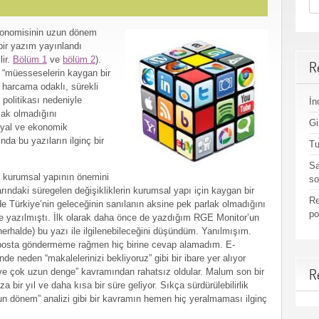
ekonomisinin uzun dönem
bir yazım yayınlandı
ir.
Bölüm 1
ve
bölüm 2
).
R
: “müesseselerin kaygan bir
 harcama odaklı, sürekli
politikası nedeniyle
İn
lak olmadığını
Gi
syal ve ekonomik
ında bu yazıların ilginç bir
Tu
Sa
 kurumsal yapının önemini
so
ndaki süregelen değişikliklerin kurumsal yapı için kaygan bir
Re
 Türkiye’nin geleceğinin sanılanın aksine pek parlak olmadığını
po
 yazılmıştı. İlk olarak daha önce de yazdığım RGE Monitor’un
herhalde) bu yazı ile ilgilenebileceğini düşündüm. Yanılmışım.
la e-posta göndermeme rağmen hiç birine cevap alamadım. E-
 neden “makalelerinizi bekliyoruz” gibi bir ibare yer alıyor
R
e çok uzun denge” kavramından rahatsız oldular. Malum son bir
 bir yıl ve daha kısa bir süre geliyor. Sıkça sürdürülebilirlik
 dönem” analizi gibi bir kavramın hemen hiç yeralmaması ilginç