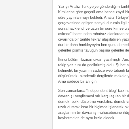
Yazıyı Analiz Türkiye’ye gönderdiğim tarih
Kimilerine göre geçerli ama bence zayıf bi
süre yayınlanmayı bekledi. Analiz Türkiye’
çerçevesinde gelişen sosyal durumla ilgili 
sonra hacklendi ve uzun bir süre kimse ul
aslında” ibaresinden rahatsız olanlardan 
civarında bir tarihte tekrar ulaşılabilen ya
dur bir daha hackleyeyim ben şunu demedi
gelenler pişmiş tavuğun başına gelenler ile 
İkinci bölüm Haziran civarı yazılmıştı. Anc
takip yazısını da geciktirmiş oldu. Şubat a
kelimelik bir yazının sadece web tabanlı b
düşünürsek, akademik dergilerde makale yayı
Ama sadece bir an için!
Son zamanlarda “independent blog” tarzınd
davranışı sergilemesi sık karşılaşılan bir
demek; belki düzeltme verebiliriz demek vs
uzak durarak kısa bir biçimde işlenerek o
araçlarının bir davranış muhasebesine ihtiya
kaybetmeleri de aynı hızla olacak.