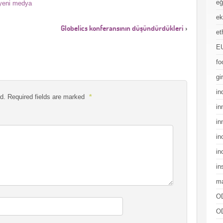
eğ
yeni medya
e
Globelics konferansının düşündürdükleri
›
et
EU
fo
gi
in
*
d.
Required fields are marked
in
in
in
in
in
ma
O
O