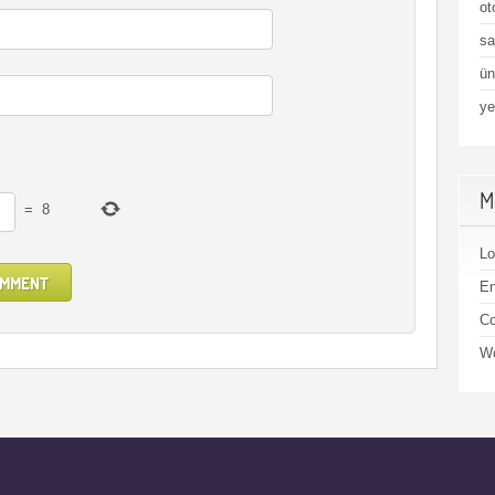
ot
sa
ün
ye
M
=
8
Lo
En
C
Wo