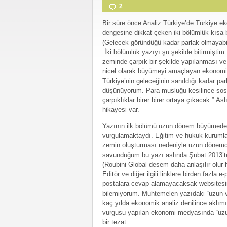
2
Bir süre önce Analiz Türkiye’de Türkiye 
dengesine dikkat çeken iki bölümlük kısa 
(Gelecek göründüğü kadar parlak olmayabil
İki bölümlük yazıyı şu şekilde bitirmiştim
zeminde çarpık bir şekilde yapılanması ve
nicel olarak büyümeyi amaçlayan ekonomi 
Türkiye’nin geleceğinin sanıldığı kadar par
düşünüyorum. Para musluğu kesilince so
çarpıklıklar birer birer ortaya çıkacak.” Asl
hikayesi var.
Yazının ilk bölümü uzun dönem büyümede
vurgulamaktaydı. Eğitim ve hukuk kurumları
zemin oluşturması nedeniyle uzun dönemde
savunduğum bu yazı aslında Şubat 2013’te
(Roubini Global desem daha anlaşılır olur 
Editör ve diğer ilgili linklere birden faz
postalara cevap alamayacaksak websitesinde
bilemiyorum. Muhtemelen yazıdaki “uzun v
kaç yılda ekonomik analiz denilince aklımıza
vurgusu yapılan ekonomi medyasında “uzun
bir tezat.