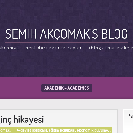
SEMIH AKÇOMAK'S BLOG
kcomak – beni düşündüren şeyler – things that make 
AKADEMIK – ACADEMICS
S
ginç hikayesi
çomak,
devlet politikası
,
eğitim politikası
,
ekonomik büyüme
, ,