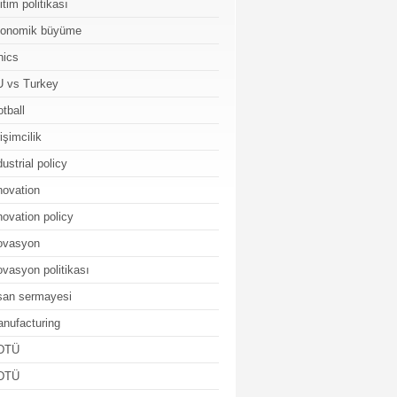
itim politikası
konomik büyüme
hics
 vs Turkey
otball
rişimcilik
dustrial policy
novation
novation policy
ovasyon
ovasyon politikası
san sermayesi
nufacturing
DTÜ
DTÜ