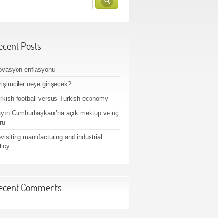
ecent Posts
ovasyon enflasyonu
rişimciler neye girişecek?
rkish football versus Turkish economy
yın Cumhurbaşkanı’na açık mektup ve üç
ru
visiting manufacturing and industrial
licy
ecent Comments