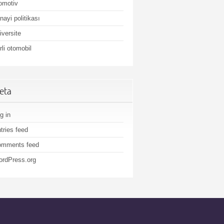
omotiv
nayi politikası
iversite
rli otomobil
eta
g in
tries feed
omments feed
rdPress.org