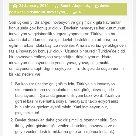
24 January, 2014,
Semih Akçomak,
devlet
politikası
,
girişimcilik
,
inovasyon
, ,
4
Son üç-beş yıldır ar-ge, inovasyon ve girişimcilik gibi kavramlar
konusunda çok konuşur olduk. Devletin neredeyse her kurumunun
inovasyon ve girişimcilik vurgusu yapması ve Türkiye’nin bu
alanda daha etkin olması için devlet desteklerinin artması, bu
eğilimin arkasındaki başlıca nedenler. Ama sanki biz gerektiğinden
fazla inovasyon konuşur olduk. Uzunca bir süredir Türkiye’de ciddi
bir inovasyon enflasyonu yaşandığını düşünüyorum. Hatta
inovasyon enflasyonunun yerini, yavaş yavaş girişimcilik
enflasyonuna kaptırdığını söyleyebilirim. Bu şekilde düşünmemin
bir kaç nedeni var:
Bu konular üzerine çalıştığım için, Türkiye’nin inovasyon
sistemindeki ana oyuncularla sık sık görüş alışverişinde
bulunuyorum. Şu anda girişimcilik yeni buzz-word. Yazılı ve
görsel basını (ve hatta sosyal medayayı) takip ediyorsanız
bunu siz de gözlemleyebilirsiniz. Yani inovasyon out,
girişimcilik in!
Devlet destekleri daha çok girişimciliği özendirir oldu. Son
iki üç yıldır girişimciliğe verilen destekler, inovasyon ve ar-
ge’ye verilen destek miktarına göre arttı (göreceli olarak).