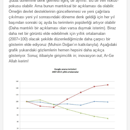
Şubat dönemine denk gelmesi ilginç bir ayrıntı. Bu bir veri hokus-
pokusu olabilir. Ama bunun mantıksal bir açıklaması da olabilir.
Örneğin devlet desteklerinin güncellenmesi ve yeni çağrılara
çıkılması yeni yıl sonrasındaki döneme denk geldiği için her yıl
başından sonraki üç ayda bu terimlerin popülerliği artıyor olabilir
(Daha mantıklı bir açıklaması olan varsa duymak isterim). Biraz
daha net bir görüntü elde edebilmek için yıllık ortalamaları
(2007=100) olacak şekilde düzenlediğimizde daha çarpıcı bir
gösterim elde ediyoruz (Muhsin Doğan’ın katkılarıyla). Aşağıdaki
grafik yukarıdaki gözlemlerin hemen hepsini daha açıkça
gösteriyor. Sonuç itibariyle girişimcilik in; inovasyon out; Ar-Ge
Allah kerim!