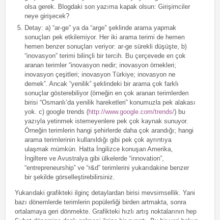
olsa gerek. Blogdaki son yazıma kapak olsun: Girişimciler
neye girişecek?
Detay: a) “ar-ge” ya da “arge” şeklinde arama yapmak
sonuçları pek etkilemiyor. Her iki arama terimi de hemen
hemen benzer sonuçları veriyor: ar-ge sürekli düşüşte, b)
“inovasyon” terimi bilinçli bir tercih. Bu çerçevede en çok
aranan terimler “inovasyon nedir; inovasyon örnekleri;
inovasyon çeşitleri; inovasyon Türkiye; inovasyon ne
demek”. Ancak “yenilik” şeklindeki bir arama çok farklı
sonuçlar gösterebiliyor (örneğin en çok aranan terimlerden
birisi “Osmanlı’da yenilik hareketleri” konumuzla pek alakası
yok. c) google trends (
http://www.google.com/trends/
) bu
yazıyla yetinmek istemeyenlere pek çok kaynak sunuyor.
Örneğin terimlerin hangi şehirlerde daha çok arandığı; hangi
arama terimlerinin kullanıldığı gibi pek çok ayrıntıya
ulaşmak mümkün. Hatta İngilizce konuşan Amerika,
İngiltere ve Avustralya gibi ülkelerde “innovation”,
“entrepreneurship” ve “r&d” terimlerini yukarıdakine benzer
bir şekilde görselleştirebilirsiniz.
Yukarıdaki grafikteki ilginç detaylardan birisi mevsimsellik. Yani
bazı dönemlerde terimlerin popülerliği birden artmakta, sonra
ortalamaya geri dönmekte. Grafikteki hızlı artış noktalarının hep