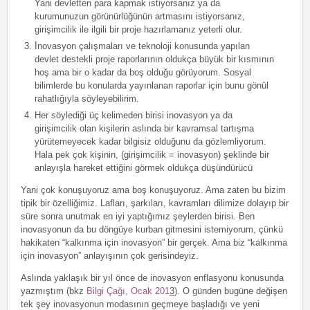
Yani devletten para kapmak istiyorsanız ya da
kurumunuzun görünürlüğünün artmasını istiyorsanız,
girişimcilik ile ilgili bir proje hazırlamanız yeterli olur.
İnovasyon çalışmaları ve teknoloji konusunda yapılan
devlet destekli proje raporlarının oldukça büyük bir kısmının
hoş ama bir o kadar da boş olduğu görüyorum. Sosyal
bilimlerde bu konularda yayınlanan raporlar için bunu gönül
rahatlığıyla söyleyebilirim.
Her söylediği üç kelimeden birisi inovasyon ya da
girişimcilik olan kişilerin aslında bir kavramsal tartışma
yürütemeyecek kadar bilgisiz olduğunu da gözlemliyorum.
Hala pek çok kişinin, (girişimcilik = inovasyon) şeklinde bir
anlayışla hareket ettiğini görmek oldukça düşündürücü
Yani çok konuşuyoruz ama boş konuşuyoruz. Ama zaten bu bizim
tipik bir özelliğimiz. Lafları, şarkıları, kavramları dilimize dolayıp bir
süre sonra unutmak en iyi yaptığımız şeylerden birisi. Ben
inovasyonun da bu döngüye kurban gitmesini istemiyorum, çünkü
hakikaten “kalkınma için inovasyon” bir gerçek. Ama biz “kalkınma
için inovasyon” anlayışının çok gerisindeyiz.
Aslında yaklaşık bir yıl önce de inovasyon enflasyonu konusunda
yazmıştım (bkz
Bilgi Çağı, Ocak 201
3
). O günden bugüne değişen
tek şey inovasyonun modasının geçmeye başladığı ve yeni