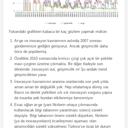
Yukarıdaki grafikten kabaca bir kaç gözlem yapmak mükün.
Ar-ge ve inovasyon kavramının aslında 2007 sonrası
gündemimize girdiğini görüyoruz. Ancak girişimcilik daha
önce de popülermiş.
Özellikle 2010 sonrasında kırmızı çizgi çok açık bir şekilde
mavi çizginin üzerine çıkmakta. Bir diğer ifadeyle son
dönemde: inovasyon out, girişimcilik in! Şu andaki trend
girişimcilikten yana.
İnovasyon kavramının aranma oranlarında son yedi yılda
aman aman bir değişiklik yok. Hep ortalamaya dönüş var.
Basın ve devlet yetkilileri sık sık inovasyon vurgusu yapsa
da insanlar pek bundan etkilenmişe benzemiyor.
Esas oğlan ar-ge (yani fikirlerin ortaya çıkmasında
kullanılacak bilgi tabanının yaratılması süreci) sürekli
düşüşte. Bilgi tabanının önemi sürekli düşerken, fikirlerin
(ya da inovasyonların) ticarileşmesi aşaması olan
girişimciliğin sürekli yükselmesi Türkiye’ye özgü bir durum