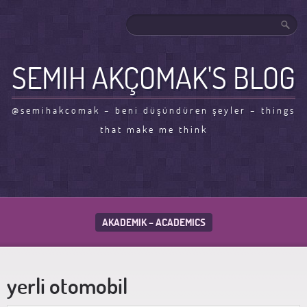
SEMIH AKÇOMAK'S BLOG
@semihakcomak – beni düşündüren şeyler – things
that make me think
AKADEMIK – ACADEMICS
yerli otomobil