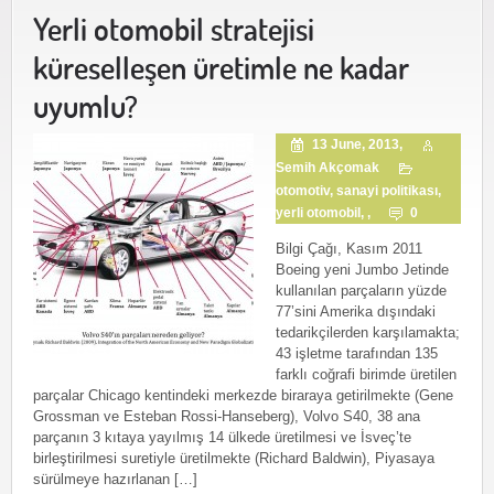
Yerli otomobil stratejisi
küreselleşen üretimle ne kadar
uyumlu?
13 June, 2013,
Semih Akçomak
otomotiv
,
sanayi politikası
,
yerli otomobil
, ,
0
Bilgi Çağı, Kasım 2011
Boeing yeni Jumbo Jetinde
kullanılan parçaların yüzde
77’sini Amerika dışındaki
tedarikçilerden karşılamakta;
43 işletme tarafından 135
farklı coğrafi birimde üretilen
parçalar Chicago kentindeki merkezde biraraya getirilmekte (Gene
Grossman ve Esteban Rossi-Hanseberg), Volvo S40, 38 ana
parçanın 3 kıtaya yayılmış 14 ülkede üretilmesi ve İsveç’te
birleştirilmesi suretiyle üretilmekte (Richard Baldwin), Piyasaya
sürülmeye hazırlanan […]