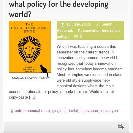
what policy for the developing
world?
18 June, 2013,
Semih
Akçomak
innovation
,
innovation
policy
, ,
2
When I was teaching a course this
semester on the current trends in
innovation policy around the world I
recognized that today’s innovation
policy has somehow become stagnant.
Most examples we discussed in class
were old style supply-side neo-
classical designs where the main
economic rationale for policy is market failure. World is full of
copy-paste […]
entrepreneurial state
,
girişimci devlet
,
innovation
,
inovasyon