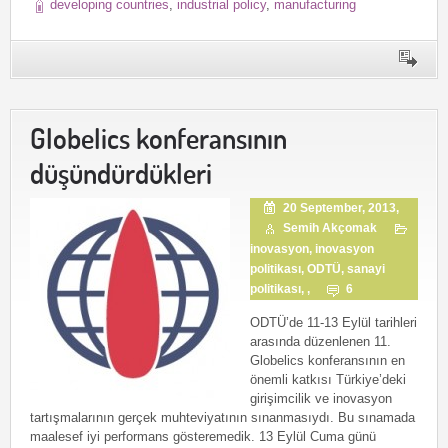
developing countries
,
industrial policy
,
manufacturing
Globelics konferansının
düşündürdükleri
20 September, 2013,
Semih Akçomak
inovasyon
,
inovasyon
politikası
,
ODTÜ
,
sanayi
politikası
, ,
6
ODTÜ’de 11-13 Eylül tarihleri
arasında düzenlenen 11.
Globelics konferansının en
önemli katkısı Türkiye’deki
girişimcilik ve inovasyon
tartışmalarının gerçek muhteviyatının sınanmasıydı. Bu sınamada
maalesef iyi performans gösteremedik. 13 Eylül Cuma günü