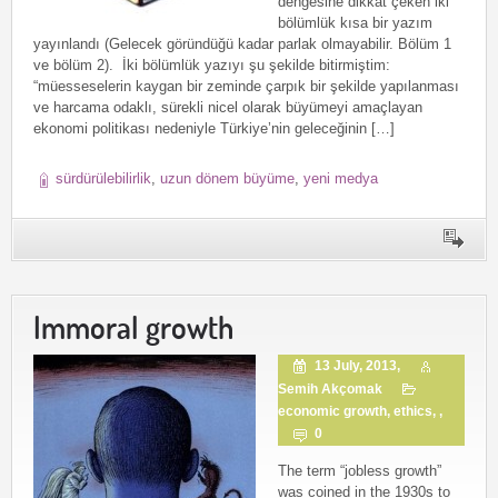
dengesine dikkat çeken iki
bölümlük kısa bir yazım
yayınlandı (Gelecek göründüğü kadar parlak olmayabilir. Bölüm 1
ve bölüm 2). İki bölümlük yazıyı şu şekilde bitirmiştim:
“müesseselerin kaygan bir zeminde çarpık bir şekilde yapılanması
ve harcama odaklı, sürekli nicel olarak büyümeyi amaçlayan
ekonomi politikası nedeniyle Türkiye’nin geleceğinin […]
sürdürülebilirlik
,
uzun dönem büyüme
,
yeni medya
Immoral growth
13 July, 2013,
Semih Akçomak
economic growth
,
ethics
, ,
0
The term “jobless growth”
was coined in the 1930s to