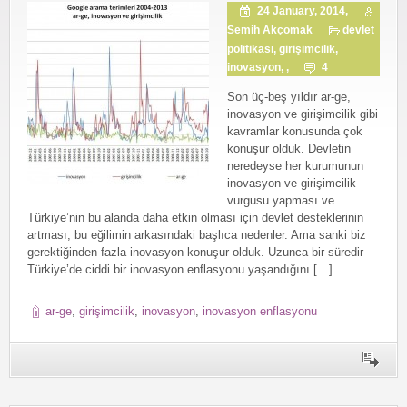
24 January, 2014,
Semih Akçomak
devlet
politikası
,
girişimcilik
,
inovasyon
, ,
4
Son üç-beş yıldır ar-ge,
inovasyon ve girişimcilik gibi
kavramlar konusunda çok
konuşur olduk. Devletin
neredeyse her kurumunun
inovasyon ve girişimcilik
vurgusu yapması ve
Türkiye’nin bu alanda daha etkin olması için devlet desteklerinin
artması, bu eğilimin arkasındaki başlıca nedenler. Ama sanki biz
gerektiğinden fazla inovasyon konuşur olduk. Uzunca bir süredir
Türkiye’de ciddi bir inovasyon enflasyonu yaşandığını […]
ar-ge
,
girişimcilik
,
inovasyon
,
inovasyon enflasyonu