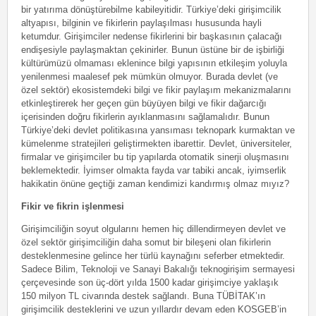
bir yatırıma dönüştürebilme kabileyitidir. Türkiye’deki girişimcilik
altyapısı, bilginin ve fikirlerin paylaşılması hususunda hayli
ketumdur. Girişimciler nedense fikirlerini bir başkasının çalacağı
endişesiyle paylaşmaktan çekinirler. Bunun üstüne bir de işbirliği
kültürümüzü olmaması eklenince bilgi yapısının etkileşim yoluyla
yenilenmesi maalesef pek mümkün olmuyor. Burada devlet (ve
özel sektör) ekosistemdeki bilgi ve fikir paylaşım mekanizmalarını
etkinleştirerek her geçen gün büyüyen bilgi ve fikir dağarcığı
içerisinden doğru fikirlerin ayıklanmasını sağlamalıdır. Bunun
Türkiye’deki devlet politikasına yansıması teknopark kurmaktan ve
kümelenme stratejileri geliştirmekten ibarettir. Devlet, üniversiteler,
firmalar ve girişimciler bu tip yapılarda otomatik sinerji oluşmasını
beklemektedir. İyimser olmakta fayda var tabiki ancak, iyimserlik
hakikatin önüne geçtiği zaman kendimizi kandırmış olmaz mıyız?
Fikir ve fikrin işlenmesi
Girişimciliğin soyut olgularını hemen hiç dillendirmeyen devlet ve
özel sektör girişimciliğin daha somut bir bileşeni olan fikirlerin
desteklenmesine gelince her türlü kaynağını seferber etmektedir.
Sadece Bilim, Teknoloji ve Sanayi Bakalığı teknogirişim sermayesi
çerçevesinde son üç-dört yılda 1500 kadar girişimciye yaklaşık
150 milyon TL civarında destek sağlandı. Buna TÜBİTAK’ın
girişimcilik desteklerini ve uzun yıllardır devam eden KOSGEB’in