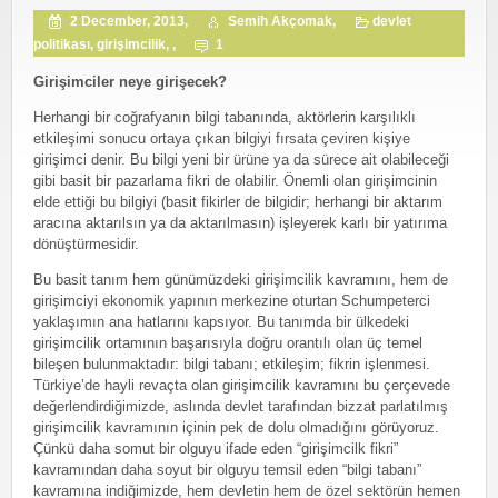
2 December, 2013,
Semih Akçomak,
devlet
politikası
,
girişimcilik
, ,
1
G
irişimciler neye girişecek?
Herhangi bir coğrafyanın bilgi tabanında, aktörlerin karşılıklı
etkileşimi sonucu ortaya çıkan bilgiyi fırsata çeviren kişiye
girişimci denir. Bu bilgi yeni bir ürüne ya da sürece ait olabileceği
gibi basit bir pazarlama fikri de olabilir. Önemli olan girişimcinin
elde ettiği bu bilgiyi (basit fikirler de bilgidir; herhangi bir aktarım
aracına aktarılsın ya da aktarılmasın) işleyerek karlı bir yatırıma
dönüştürmesidir.
Bu basit tanım hem günümüzdeki girişimcilik kavramını, hem de
girişimciyi ekonomik yapının merkezine oturtan Schumpeterci
yaklaşımın ana hatlarını kapsıyor. Bu tanımda bir ülkedeki
girişimcilik ortamının başarısıyla doğru orantılı olan üç temel
bileşen bulunmaktadır: bilgi tabanı; etkileşim; fikrin işlenmesi.
Türkiye’de hayli revaçta olan girişimcilik kavramını bu çerçevede
değerlendirdiğimizde, aslında devlet tarafından bizzat parlatılmış
girişimcilik kavramının içinin pek de dolu olmadığını görüyoruz.
Çünkü daha somut bir olguyu ifade eden “girişimcilk fikri”
kavramından daha soyut bir olguyu temsil eden “bilgi tabanı”
kavramına indiğimizde, hem devletin hem de özel sektörün hemen