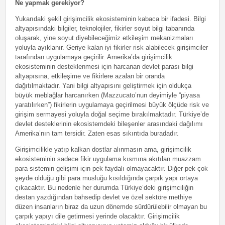
Ne yapmak gerekiyor?
Yukarıdaki şekil girişimcilik ekosisteminin kabaca bir ifadesi. Bilgi
altyapısındaki bilgiler, teknolojiler, fikirler soyut bilgi tabanında
oluşarak, yine soyut diyebileceğimiz etkileşim mekanizmaları
yoluyla ayıklanır. Geriye kalan iyi fikirler risk alabilecek girişimciler
tarafından uygulamaya geçirilir. Amerika’da girişimcilik
ekosisteminin desteklenmesi için harcanan devlet parası bilgi
altyapısına, etkileşime ve fikirlere azalan bir oranda
dağıtılmaktadır. Yani bilgi altyapısını geliştirmek için oldukça
büyük meblağlar harcanırken (Mazzucato’nun deyimiyle “piyasa
yaratılırken”) fikirlerin uygulamaya geçirilmesi büyük ölçüde risk ve
girişim sermayesi yoluyla doğal seçime bırakılmaktadır. Türkiye’de
devlet desteklerinin ekosistemdeki bileşenler arasındaki dağılımı
Amerika’nın tam tersidir. Zaten esas sıkıntıda buradadır.
Girişimcilikle yatıp kalkan dostlar alınmasın ama, girişimcilik
ekosisteminin sadece fikir uygulama kısmına akıtılan muazzam
para sistemin gelişimi için pek faydalı olmayacaktır. Diğer pek çok
şeyde olduğu gibi para musluğu kısıldığında çarpık yapı ortaya
çıkacaktır. Bu nedenle her durumda Türkiye’deki girişimciliğin
destan yazdığından bahsedip devlet ve özel sektöre methiye
düzen insanların biraz da uzun dönemde sürdürülebilir olmayan bu
çarpık yapıyı dile getirmesi yerinde olacaktır. Girişimcilik