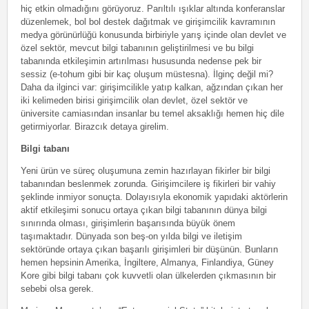
hiç etkin olmadığını görüyoruz. Parıltılı ışıklar altında konferanslar
düzenlemek, bol bol destek dağıtmak ve girişimcilik kavramının
medya görünürlüğü konusunda birbiriyle yarış içinde olan devlet ve
özel sektör, mevcut bilgi tabanının geliştirilmesi ve bu bilgi
tabanında etkileşimin artırılması hususunda nedense pek bir
sessiz (e-tohum gibi bir kaç oluşum müstesna). İlginç değil mi?
Daha da ilginci var: girişimcilikle yatıp kalkan, ağzından çıkan her
iki kelimeden birisi girişimcilik olan devlet, özel sektör ve
üniversite camiasından insanlar bu temel aksaklığı hemen hiç dile
getirmiyorlar. Birazcık detaya girelim.
Bilgi tabanı
Yeni ürün ve süreç oluşumuna zemin hazırlayan fikirler bir bilgi
tabanından beslenmek zorunda. Girişimcilere iş fikirleri bir vahiy
şeklinde inmiyor sonuçta. Dolayısıyla ekonomik yapıdaki aktörlerin
aktif etkileşimi sonucu ortaya çıkan bilgi tabanının dünya bilgi
sınırında olması, girişimlerin başarısında büyük önem
taşımaktadır. Dünyada son beş-on yılda bilgi ve iletişim
sektöründe ortaya çıkan başarılı girişimleri bir düşünün. Bunların
hemen hepsinin Amerika, İngiltere, Almanya, Finlandiya, Güney
Kore gibi bilgi tabanı çok kuvvetli olan ülkelerden çıkmasının bir
sebebi olsa gerek.