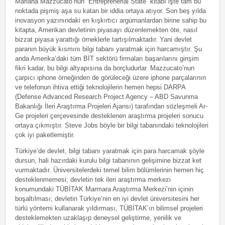
Mariana Mazzucato’nun “Entreprenerial State” kitabı işte tam bu
noktada pişmiş aşa su katan bir iddia ortaya atıyor. Son beş yılda
inovasyon yazınındaki en kışkırtıcı argümanlardan birine sahip bu
kitapta, Amerikan devletinin piyasayı düzenlemekten öte, nasıl
bizzat piyasa yarattığı örneklerle tartışılmaktadır. Yani devlet
paranın büyük kısmını bilgi tabanı yaratmak için harcamıştır. Şu
anda Amerika’daki tüm BİT sektörü firmaları başarılarını girişim
fikri kadar, bu bilgi altyapısına da borçludurlar. Mazzucato’nun
çarpıcı iphone örneğinden de görüleceği üzere iphone parçalarının
ve telefonun ihtiva ettiği teknolojilerin hemen hepsi DARPA
(Defense Advanced Research Project Agency – ABD Savunma
Bakanlığı İleri Araştırma Projeleri Ajansı) tarafından sözleşmeli Ar-
Ge projeleri çerçevesinde desteklenen araştırma projeleri sonucu
ortaya çıkmıştır. Steve Jobs böyle bir bilgi tabanındaki teknolojileri
çok iyi paketlemiştir.
Türkiye’de devlet, bilgi tabanı yaratmak için para harcamak şöyle
dursun, hali hazırdaki kurulu bilgi tabanının gelişimine bizzat ket
vurmaktadır. Üniversitelerdeki temel bilim bölümlerinin hemen hiç
desteklenmemesi; devletin tek ileri araştırma merkezi
konumundaki TÜBİTAK Marmara Araştırma Merkezi’nin içinin
boşaltılması; devletin Türkiye’nin en iyi devlet üniversitesini her
türlü yöntemi kullanarak yıldırması, TÜBİTAK’ın bilimsel projeleri
desteklemekten uzaklaşıp deneysel geliştirme, yenilik ve