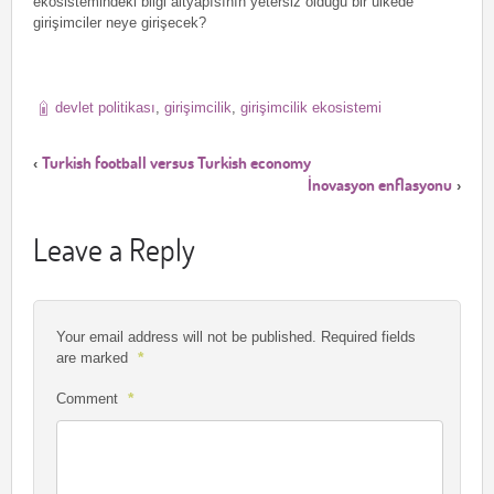
ekosistemindeki bilgi altyapısının yetersiz olduğu bir ülkede
girişimciler neye girişecek?
devlet politikası
,
girişimcilik
,
girişimcilik ekosistemi
Turkish football versus Turkish economy
‹
İnovasyon enflasyonu
›
Leave a Reply
Your email address will not be published.
Required fields
*
are marked
*
Comment