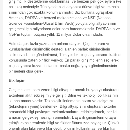
girişimcilik desteklerine odaklanması ve benzeri pek çok eylem (ve
politika) nedeniyle Türkiye’de bilgi altyapısı dünya bilgi ve teknoloji
sınırından çok uzakta konumlanmıştır. Biz bunlarla uğraşırken
Amerika, DARPA ve benzeri mekanizmlarla ve NSF (National
Science Foundation-Ulusal Bilim Vakfı) yoluyla bilgi altyapısının
gelişmesi için milyarlarca dolar para harcamaktadır. DARPA’nın ve
NSF’in toplam bütçesi yıllık 11 milyar Dolar civarındadır.
Aslında çok fazla yazmanın anlamı da yok. Çeşitli kurum ve
kuruluşlardan girişimcilik desteği alan en parlak girişimcilerin
silikon vadisine gönderilmesi, Türkiye’deki bilgi altyapısının kalitesi
konusunda zaten bir fikir veriyor. En parlak girişimcilerin seçilerek
bilgi altyapısı kuvvetli olan bir başka coğrafyaya gönderilmesinin
bir nedeni olsa gerek.
Etkileşim
Girişimcilere ilham veren bilgi altyapısı ancak bu yapıyı oluşturan
aktörlerin aktif etkileşimiyle gelişir. Bilim ve teknoloji politikasının
iki ana amacı vardır: Teknolojik ilerlemenin hızını ve gidişatını
(teknolojinin yönü) belirlemek. Bilgi altyapısını oluşturan aktörler
arasındaki bilgi paylaşım mekanizmalarını etkinleştirmek, her iki
amacın gerçekleşmesi için önemlidir. Başarılı girişimlerin ortaya
çıktığı ekosistemlerde bilgi ve fikirler fütursuzca paylaşılır. Çünkü
önemli olan bilgi veya fikir değil, bilginin kullanılması ve fikri karlı