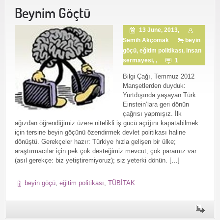
Beynim Göçtü
13 June, 2013,
Semih Akçomak
beyin
göçü
,
eğitim politikası
,
insan
sermayesi
, ,
1
Bilgi Çağı, Temmuz 2012
Manşetlerden duyduk:
Yurtdışında yaşayan Türk
Einstein’lara geri dönün
çağrısı yapmışız. İlk
ağızdan öğrendiğimiz üzere nitelikli iş gücü açığını kapatabilmek
için tersine beyin göçünü özendirmek devlet politikası haline
dönüştü. Gerekçeler hazır: Türkiye hızla gelişen bir ülke;
araştırmacılar için pek çok desteğimiz mevcut; çok paramız var
(asıl gerekçe: biz yetiştiremiyoruz); siz yeterki dönün. […]
beyin göçü
,
eğitim politikası
,
TÜBİTAK