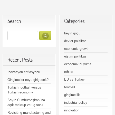
Search
Categories
beyin göçü
devlet politikası
economic growth
eğitim politikası
Recent Posts
ekonomik büyüme
ethics
İnovasyon enflasyonu
EU vs Turkey
Girişimciler neye girişecek?
football
Turkish football versus
Turkish economy
girişimcilik
Sayın Cumhurbaşkanı’na
industrial policy
açık mektup ve üç soru
innovation
Revisiting manufacturing and