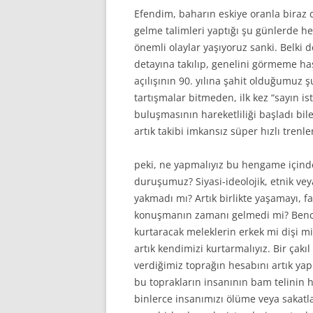
Efendim, baharın eskiye oranla biraz d
gelme talimleri yaptığı şu günlerde 
önemli olaylar yaşıyoruz sanki. Belki 
detayına takılıp, genelini görmeme h
açılışının 90. yılına şahit olduğumuz
tartışmalar bitmeden, ilk kez “sayın is
buluşmasının hareketliliği başladı b
artık takibi imkansız süper hızlı trenl
peki, ne yapmalıyız bu hengame içinde
duruşumuz? Siyasi-ideolojik, etnik vey
yakmadı mı? Artık birlikte yaşamayı, far
konuşmanın zamanı gelmedi mi? Bence,
kurtaracak meleklerin erkek mi dişi 
artık kendimizi kurtarmalıyız. Bir çakıl
verdiğimiz toprağın hesabını artık yap
bu toprakların insanının bam telinin h
binlerce insanımızı ölüme veya sakat