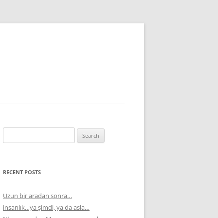
Search
for:
RECENT POSTS
Uzun bir aradan sonra…
insanlık…ya şimdi, ya da asla…