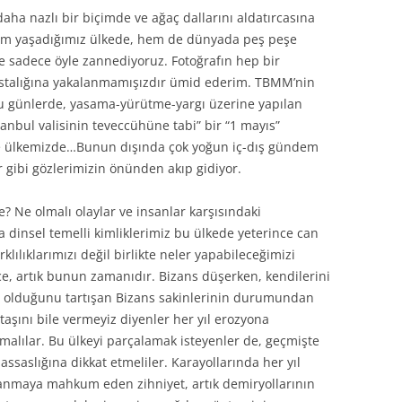
aha nazlı bir biçimde ve ağaç dallarını aldatırcasına
hem yaşadığımız ülkede, hem de dünyada peş peşe
de sadece öyle zannediyoruz. Fotoğrafın hep bir
astalığına yakalanmamışızdır ümid ederim. TBMM’nin
 şu günlerde, yasama-yürütme-yargı üzerine yapılan
tanbul valisinin teveccühüne tabi” bir “1 mayıs”
ile ülkemizde…Bunun dışında çok yoğun iç-dış gündem
er gibi gözlerimizin önünden akıp gidiyor.
? Ne olmalı olaylar ve insanlar karşısındaki
a dinsel temelli kimliklerimiz bu ülkede yeterince can
klılıklarımızı değil birlikte neler yapabileceğimizi
 artık bunun zamanıdır. Bizans düşerken, kendilerini
mi olduğunu tartışan Bizans sakinlerinin durumundan
 taşını bile vermeyiz diyenler her yıl erozyona
malılar. Bu ülkeyi parçalamak isteyenler de, geçmişte
assaslığına dikkat etmeliler. Karayollarında her yıl
lanmaya mahkum eden zihniyet, artık demiryollarının