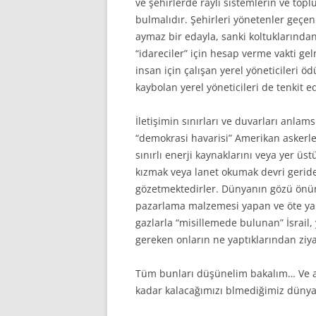
ve şehirlerde raylı sistemlerin ve to
bulmalıdır. Şehirleri yönetenler geçen 
aymaz bir edayla, sanki koltuklarında
“idareciler” için hesap verme vakti gel
insan için çalışan yerel yöneticileri ö
kaybolan yerel yöneticileri de tenkit e
İletişimin sınırları ve duvarları anlam
“demokrasi havarisi” Amerikan askerle
sınırlı enerji kaynaklarını veya yer üst
kızmak veya lanet okumak devri geride 
gözetmektedirler. Dünyanın gözü önün
pazarlama malzemesi yapan ve öte yand
gazlarla “misillemede bulunan” İsrail,
gereken onların ne yaptıklarından ziy
Tüm bunları düşünelim bakalım… Ve a
kadar kalacağımızı blmediğimiz dünyad