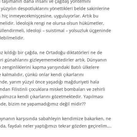
plu taşımanın daha insani ve çağdaş yöntemini
yüzyılın despotluklarını yönettikleri belde sakinlerine
n hiç inmeyecekmişçesine, uyguluyorlar. Artık bu
melidir. İdeolojik rengi ne olursa olsun hükümetler,
düllendirmeli, ideoloji – suistimal – yolsuzluk üçgeninde
debilmelidir.
sız kıldığı bir çağda, ne Ortadoğu diktatörleri ne de
ri günahlarını gizleyememektedirler artık. Dünyanın
ü zenginliklerini kapma yarışındaki Batılı ülkelere
kalmalıdır, çünkü onlar kendi çıkarlarını
de, yarım yüzyıl önce yaşadığı mağduriyeti hala
an Filistinli çocuklara misket bombaları ve zehirli
 yalnızca kendi çıkarlarını gözetmektedir. Yapılması
ade, bizim ne yapamadığımız değil midir??
ynanın karşısında sabahleyin kendimize bakarken, ne
a, faydalı neler yaptığımızı tekrar gözden geçirelim….