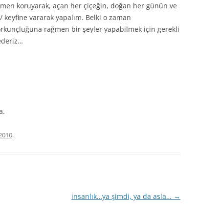
ğmen koruyarak, açan her çiçeğin, doğan her günün ve
 keyfine vararak yapalım. Belki o zaman
orkunçluğuna rağmen bir şeyler yapabilmek için gerekli
ederiz…
a.
 2010
.
insanlık…ya şimdi, ya da asla…
→