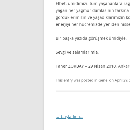
Elbet, ümidimizi, tüm yaşananlara ra
yağan her yağmur damlasının farkına /
gördüklerimizin ve yaşadıklarımızın k
enerjiyi her hücremizde yeniden hiss
Bir başka yazıda görüşmek ümidiyle,
Sevgi ve selamlarımla,
Taner ZORBAY – 29 Nisan 2010, Ankar
This entry was posted in
Genel
on
April 29,
Post
←
başlarken…
navigation