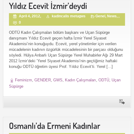
Yıldız Ecevit İzmir’deydi
April 4, 2012,
kadincalis metugws
Genel
,
News
, ,
0
ODTÜ Kadın Çalışmaları bölüm başkanı ve Uçan Süpürge
danışmanı Yıldız Ecevit geçen hafta İzmir Yerel Siyaset
Akademisi’nin konuğuydu. Ecevit, yerel yönetimler için verilen
mücadelenin kadının özgürlük mücadelesinin bir parçası olduğunu
söyledi. Hülya Anbarlı Uçan Süpürge Yerel Muhabirler Ağı 29 Mart
2012 İzmir’deki ‘Yerel Siyaset Akademisi’nin geçtiğimiz haftaki
konuğu ODTÜ öğretim üyesi Prof. Yıldız Ecevit’ti. Yerel […]
Feminizm
,
GENDER
,
GWS
,
Kadın Çalışmaları
,
ODTÜ
,
Uçan
Süpürge
Osmanlı’da Ermeni Kadınlar