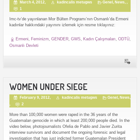
March 4, 2012,
kadincalis metugws
Genel
,
News
, ,
1
Imc-tv’de yayınlanan Mor Bülten Programı’nın Osmanlı’da Ermeni
kadınlar hakkındaki yayınını izlemek için resme tıklayınız:
Ermeni
,
Feminizm
,
GENDER
,
GWS
,
Kadın Çalışmaları
,
ODTÜ
,
Osmanlı Devleti
WOMEN UNDER SIEGE
February 9, 2012,
kadincalis metugws
Genel
,
News
,
,
2
More than 100,000 women were raped in the 36 years of the
Guatemalan genocide in which at least 200,000 people died. In the
video below, photojournalists Ofelia de Pablo and Javier Zurita
interview survivors and document the ongoing forensic and legal
investigation that has just indicted former Guatemalan President