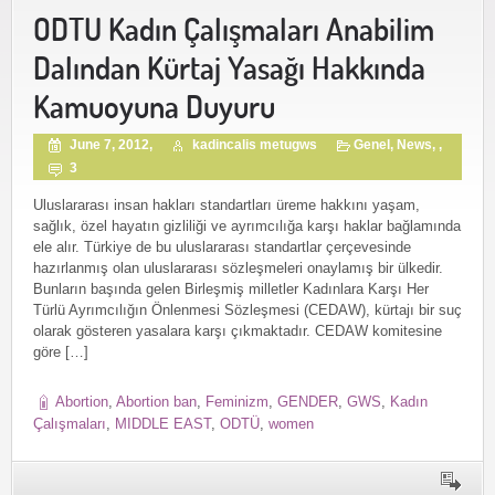
ODTU Kadın Çalışmaları Anabilim
Dalından Kürtaj Yasağı Hakkında
Kamuoyuna Duyuru
June 7, 2012,
kadincalis metugws
Genel
,
News
, ,
3
Uluslararası insan hakları standartları üreme hakkını yaşam,
sağlık, özel hayatın gizliliği ve ayrımcılığa karşı haklar bağlamında
ele alır. Türkiye de bu uluslararası standartlar çerçevesinde
hazırlanmış olan uluslararası sözleşmeleri onaylamış bir ülkedir.
Bunların başında gelen Birleşmiş milletler Kadınlara Karşı Her
Türlü Ayrımcılığın Önlenmesi Sözleşmesi (CEDAW), kürtajı bir suç
olarak gösteren yasalara karşı çıkmaktadır. CEDAW komitesine
göre […]
Abortion
,
Abortion ban
,
Feminizm
,
GENDER
,
GWS
,
Kadın
Çalışmaları
,
MIDDLE EAST
,
ODTÜ
,
women