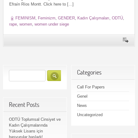
Efraín Ríos Montt. Click here to […]
FEMINISM
,
Feminizm
,
GENDER
,
Kadın Çalışmaları
,
ODTÜ
,
rape
,
women
,
women under siege
Categories
Call For Papers
Genel
Recent Posts
News
Uncategorized
ODTÜ Toplumsal Cinsiyet ve
Kadın Çalışmalarında
Yüksek Lisans için
başvurular başladı!