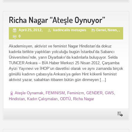
Richa Nagar “Ateşle Oynuyor”
April 25, 2012,
kadincalis metugws
Genel
,
News
, ,
0
Akademisyen, aktivist ve feminist Nagar Hindistan’da dokuz
kadınla birlikte yaptıkları yolculuğu bugün İstanbul’da Sabancı
Üniversitesi’nde, yarın Diyarbakır’da kadınlarla buluşuyor. Selda
TUNCER Ankara – BİA Haber Merkezi 25 Nisan 2012, Çarşamba
Ayizi Yayınevi ve İHOP’un davetlisi olarak ve aynı zamanda birçok
gönüllü kadının çabasıyla Ankara’ya gelen Hint kökenli feminist
aktivist yazar, sabahtan itibaren bütün gün dinmeyen […]
Ateşle Oynamak
,
FEMINISM
,
Feminizm
,
GENDER
,
GWS
,
Hindistan
,
Kadın Çalışmaları
,
ODTÜ
,
Richa Nagar