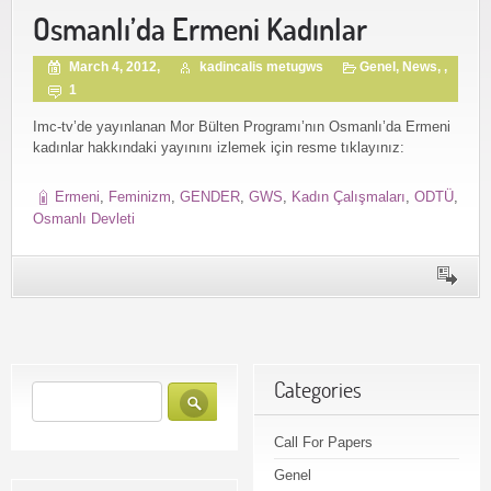
Osmanlı’da Ermeni Kadınlar
March 4, 2012,
kadincalis metugws
Genel
,
News
, ,
1
Imc-tv’de yayınlanan Mor Bülten Programı’nın Osmanlı’da Ermeni
kadınlar hakkındaki yayınını izlemek için resme tıklayınız:
Ermeni
,
Feminizm
,
GENDER
,
GWS
,
Kadın Çalışmaları
,
ODTÜ
,
Osmanlı Devleti
Categories
Call For Papers
Genel