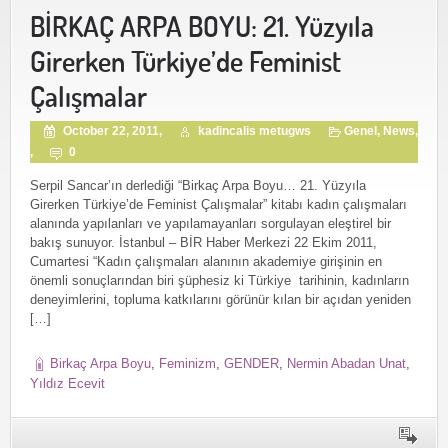
BİRKAÇ ARPA BOYU: 21. Yüzyıla
Girerken Türkiye’de Feminist
Çalışmalar
October 22, 2011,
kadincalis metugws
Genel
,
News
,
,
0
Serpil Sancar’ın derlediği “Birkaç Arpa Boyu… 21. Yüzyıla
Girerken Türkiye’de Feminist Çalışmalar” kitabı kadın çalışmaları
alanında yapılanları ve yapılamayanları sorgulayan eleştirel bir
bakış sunuyor. İstanbul – BİR Haber Merkezi 22 Ekim 2011,
Cumartesi “Kadın çalışmaları alanının akademiye girişinin en
önemli sonuçlarından biri şüphesiz ki Türkiye tarihinin, kadınların
deneyimlerini, topluma katkılarını görünür kılan bir açıdan yeniden
[…]
Birkaç Arpa Boyu
,
Feminizm
,
GENDER
,
Nermin Abadan Unat
,
Yıldız Ecevit