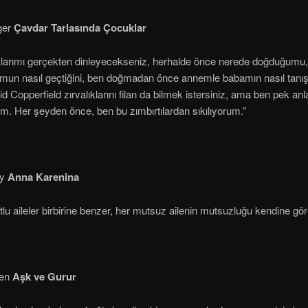
ger
Çavdar Tarlasında Çocuklar
larımı gerçekten dinleyecekseniz, herhalde önce nerede doğduğumu, 
un nasıl geçtiğini, ben doğmadan önce annemle babamın nasıl tanıştı
d Copperfield zırvalıklarını filan da bilmek istersiniz, ama ben pek an
m. Her şeyden önce, ben bu zımbırtılardan sıkılıyorum.”
oy
Anna Karenina
lu aileler birbirine benzer, her mutsuz ailenin mutsuzluğu kendine göre
ten
Aşk ve Gurur