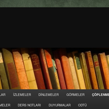
LAR
İZLEMELER
DİNLEMELER
GÖRMELER
ÇÖPLENM
MELER
DERS NOTLARI
DUYURMALAR
ODTÜ