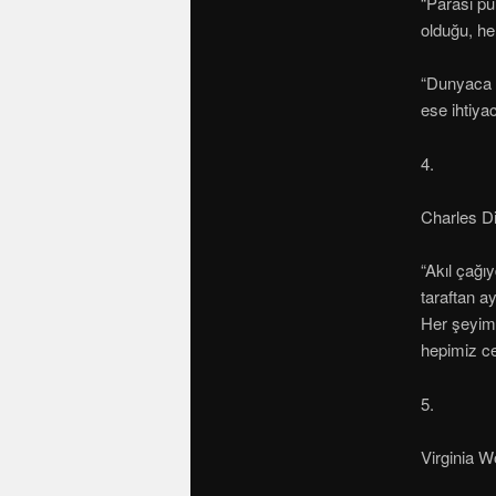
“Parası pu
olduğu, he
“Dunyaca k
ese ihtiyac
4.
Charles D
“Akıl çağı
taraftan a
Her şeyimi
hepimiz c
5.
Virginia W