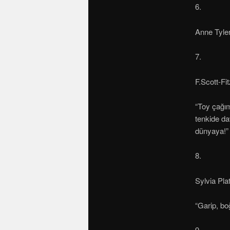
6.
Anne Tyle
7.
F.Scott-Fi
“Toy çağım
tenkide da
dünyaya!”
8.
Sylvia Pla
“Garip, bo
9.