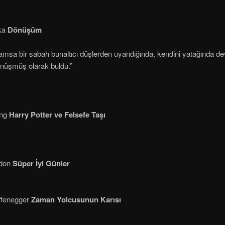
ka
Dönüşüm
msa bir sabah bunaltıcı düşlerden uyandığında, kendini yatağında dev
nüşmüş olarak buldu.”
ing
Harry Potter ve Felsefe Taşı
don
Süper İyi Günler
ffenegger
Zaman Yolcusunun Karısı