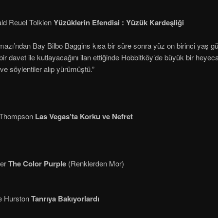
ld Reuel Tolkien
Yüzüklerin Efendisi : Yüzük Kardeşliği
mazı’ndan Bay Bilbo Baggins kısa bir süre sonra yüz on birinci yaş g
bir davet ile kutlayacağını ilan ettiğinde Hobbitköy’de büyük bir heyec
e söylentiler alıp yürümüştü.”
. Thompson
Las Vegas’ta Korku ve Nefret
er
The Color Purple
(Renklerden Mor)
e Hurston
Tanrıya Bakıyorlardı