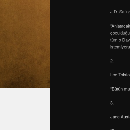
J.D. Salin
“Anlatacak
çocukluğum
tüm o Davi
istemiyoru
2.
Leo Tolst
“Bütün mut
3.
Jane Aus