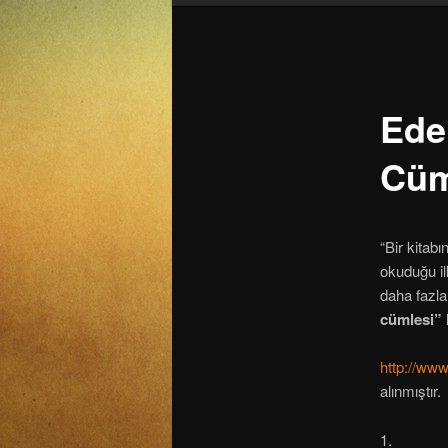
Edeb
Cüm
“Bir kitab
okuduğu il
daha fazla
cümlesi”
http://www
alınmıştır.
1.