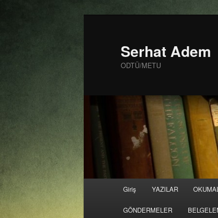
Birincil
içeriğe
geç
Serhat Adem
ODTÜ/METU
Ana
Giriş
YAZILAR
OKUMA
menü
GÖNDERMELER
BELGELE