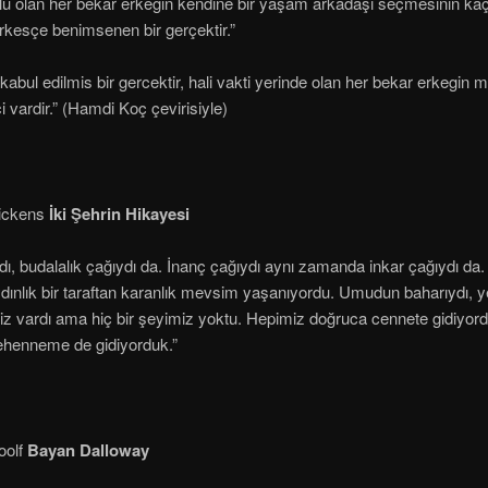
lu olan her bekar erkeğin kendine bir yaşam arkadaşı seçmesinin ka
rkesçe benimsenen bir gerçektir.”
abul edilmis bir gercektir, hali vakti yerinde olan her bekar erkegin m
i vardir.” (Hamdi Koç çevirisiyle)
ickens
İki Şehrin Hikayesi
ydı, budalalık çağıydı da. İnanç çağıydı aynı zamanda inkar çağıydı da. 
ydınlık bir taraftan karanlık mevsim yaşanıyordu. Umudun baharıydı, ye
z vardı ama hiç bir şeyimiz yoktu. Hepimiz doğruca cennete gidiyo
ehenneme de gidiyorduk.”
oolf
Bayan Dalloway