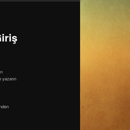
iriş
un
e yazarın
nden