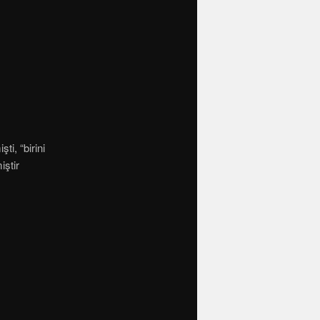
i, “birini
iştir