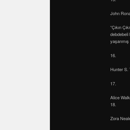
John Rona
“Çıkın Çık
debdebeli 
yaşanmış v
16.
Hunter S
17.
Alice Walk
18.
Zora Neal