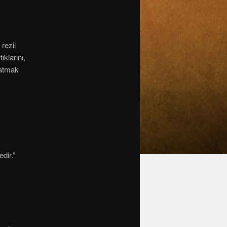
rezil
klarını,
latmak
dir.”