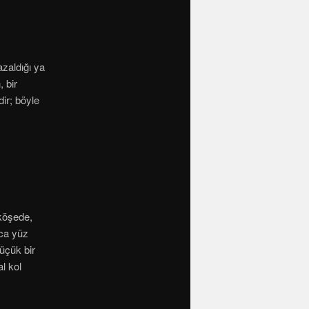
azaldığı ya
 bir
ir; böyle
 köşede,
aca yüz
üçük bir
l kol