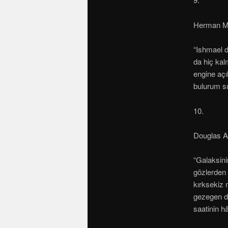
Herman Me
“Ishmael d
da hiç kal
engine açı
bulurum sı
10.
Douglas 
“Galaksini
gözlerden 
kırksekiz 
gezegen dö
saatinin hâ