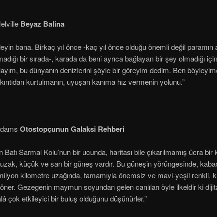
lville
Beyaz Balina
eyin bana. Birkaç yıl önce -kaç yıl önce olduğu önemli değil paramın 
madığı bir sırada-, karada da beni ayrıca bağlayan bir şey olmadığı için,
layım, bu dünyanın denizlerini şöyle bir göreyim dedim. Ben böyleyimd
kıntıdan kurtulmanın, uyuşan kanıma hız vermenin yolunu.”
Adams
Otostopçunun Galaksi Rehberi
n Batı Sarmal Kolu’nun bir ucunda, haritası bile çıkarılmamış ücra bir
uzak, küçük ve sarı bir güneş vardır. Bu güneşin yörüngesinde, kab
milyon kilometre uzağında, tamamıyla önemsiz ve mavi-yeşil renkli, k
ner. Gezegenin maymun soyundan gelen canlıları öyle ilkeldir ki dijita
lâ çok etkileyici bir buluş olduğunu düşünürler.”