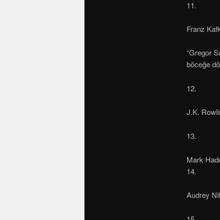
11.
Franz Kaf
“Gregor Sa
böceğe dö
12.
J.K. Rowl
13.
Mark Had
14.
Audrey Ni
15.