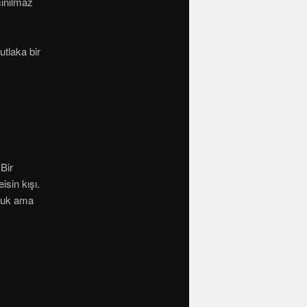
çınılmaz
utlaka bir
Bir
isin kışı.
rduk ama