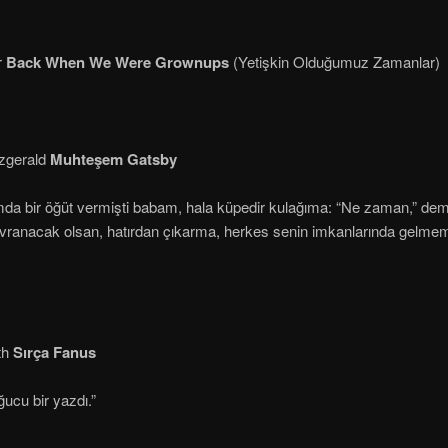
r
Back When We Were Grownups
(Yetişkin Olduğumuz Zamanlar)
tzgerald
Muhteşem Gatsby
da bir öğüt vermişti babam, hala küpedir kulağıma: “Ne zaman,” demişt
vranacak olsan, hatırdan çıkarma, herkes senin imkanlarında gelmem
th
Sırça Fanus
ğucu bir yazdı.”