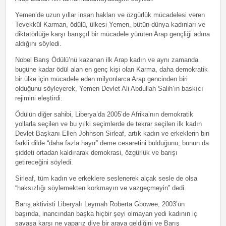
Yemen’de uzun yıllar insan hakları ve özgürlük mücadelesi veren
Tevekkül Karman, ödülü, ülkesi Yemen, bütün dünya kadınları ve
diktatörlüğe karşı barışçıl bir mücadele yürüten Arap gençliği adına
aldığını söyledi.
Nobel Barış Ödülü’nü kazanan ilk Arap kadın ve aynı zamanda
bugüne kadar ödül alan en genç kişi olan Karma, daha demokratik
bir ülke için mücadele eden milyonlarca Arap gencinden biri
olduğunu söyleyerek, Yemen Devlet Ali Abdullah Salih’ın baskıcı
rejimini eleştirdi.
Ödülün diğer sahibi, Liberya’da 2005’de Afrika’nın demokratik
yollarla seçilen ve bu yılki seçimlerde de tekrar seçilen ilk kadın
Devlet Başkanı Ellen Johnson Sirleaf, artık kadın ve erkeklerin bin
farkli dilde “daha fazla hayır” deme cesaretini bulduğunu, bunun da
şiddeti ortadan kaldırarak demokrasi, özgürlük ve barışı
getireceğini söyledi.
Sirleaf, tüm kadın ve erkeklere seslenerek alçak sesle de olsa
“haksızlığı söylemekten korkmayın ve vazgeçmeyin” dedi.
Barış aktivisti Liberyalı Leymah Roberta Gbowee, 2003’ün
başında, inancından başka hiçbir şeyi olmayan yedi kadının iç
savaşa karşı ne yaparız diye bir araya geldiğini ve Barış