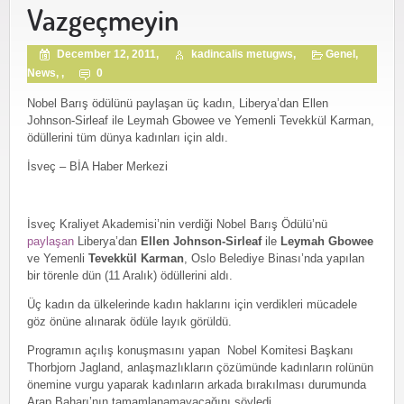
Vazgeçmeyin
December 12, 2011,
kadincalis metugws,
Genel
,
News
, ,
0
Nobel Barış ödülünü paylaşan üç kadın, Liberya’dan Ellen
Johnson-Sirleaf ile Leymah Gbowee ve Yemenli Tevekkül Karman,
ödüllerini tüm dünya kadınları için aldı.
İsveç – BİA Haber Merkezi
İsveç Kraliyet Akademisi’nin verdiği Nobel Barış Ödülü’nü
paylaşan
Liberya’dan
Ellen Johnson-Sirleaf
ile
Leymah Gbowee
ve Yemenli
Tevekkül Karman
, Oslo Belediye Binası’nda yapılan
bir törenle dün (11 Aralık) ödüllerini aldı.
Üç kadın da ülkelerinde kadın haklarını için verdikleri mücadele
göz önüne alınarak ödüle layık görüldü.
Programın açılış konuşmasını yapan Nobel Komitesi Başkanı
Thorbjorn Jagland, anlaşmazlıkların çözümünde kadınların rolünün
önemine vurgu yaparak kadınların arkada bırakılması durumunda
Arap Baharı’nın tamamlanamayacağını söyledi.