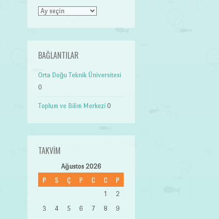
Arşiv
BAĞLANTILAR
Orta Doğu Teknik Üniversitesi
0
Toplum ve Bilim Merkezi
0
TAKVIM
Ağustos 2026
P
S
Ç
P
C
C
P
1
2
3
4
5
6
7
8
9