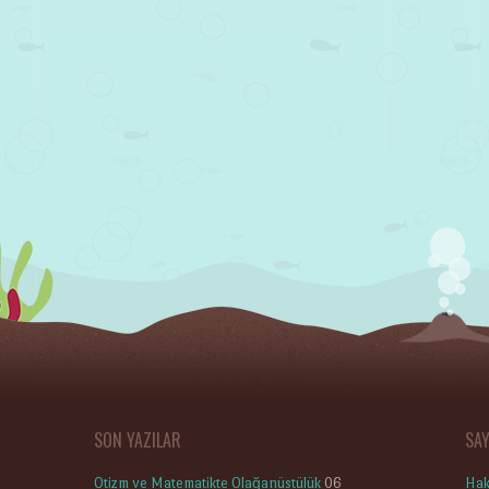
SON YAZILAR
SA
Otizm ve Matematikte Olağanüstülük
06
Hak