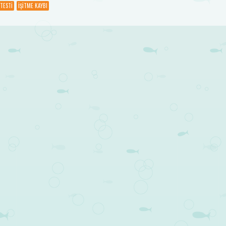
 TESTI
İŞITME KAYBI