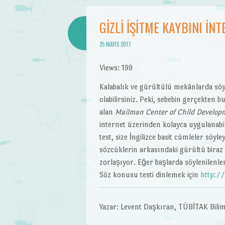
GIZLI İŞITME KAYBINI İN
25 MAYIS 2017
Views: 199
Kalabalık ve gürültülü mekânlarda söyl
olabilirsiniz. Peki, sebebin gerçekten 
alan
Mailman Center of Child Develop
internet üzerinden kolayca uygulanabil
test, size İngilizce basit cümleler söy
sözcüklerin arkasındaki gürültü biraz 
zorlaşıyor. Eğer başlarda söylenilenleri
Söz konusu testi dinlemek için
http://
Yazar: Levent Daşkıran, TÜBİTAK Bilim 