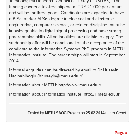
Technological Research Council of Turkey (TUBITAK). The
funding covers a tax-free stipend of TRY 21,000 per annum
and will be for three years. Candidates are expected to have
a B.Sc. and/or M.Sc. degree in electrical and electronic
engineering, computer science, or related discipline, must be
knowledgeable in digital signal processing and have strong
programming skills. All nationalities are eligible to apply. The
studentship offer will be conditional on the acceptance of the
candidate to the Information Systems PhD program in METU
Informatics Institute. The studentships will start in September
2014.
Informal enquiries can be directed by email to Dr Huseyin
Hacihabiboglu (
hhuseyin@metu.edu.tr
).
Information about METU:
http://www.metu.edu.tr
Information about Informatics Institute:
http://ii.metu.edu.tr
Posted by
METU SAOC Project
on
25.02.2014
under
Genel