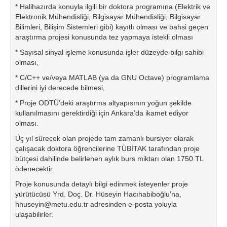
* Halihazırda konuyla ilgili bir doktora programına (Elektrik ve
Elektronik Mühendisliği, Bilgisayar Mühendisliği, Bilgisayar
Bilimleri, Bilişim Sistemleri gibi) kayıtlı olması ve bahsi geçen
araştırma projesi konusunda tez yapmaya istekli olması
* Sayısal sinyal işleme konusunda işler düzeyde bilgi sahibi
olması,
* C/C++ ve/veya MATLAB (ya da GNU Octave) programlama
dillerini iyi derecede bilmesi,
* Proje ODTÜ’deki araştırma altyapısının yoğun şekilde
kullanılmasını gerektirdiği için Ankara’da ikamet ediyor
olması.
Üç yıl sürecek olan projede tam zamanlı bursiyer olarak
çalışacak doktora öğrencilerine TÜBİTAK tarafından proje
bütçesi dahilinde belirlenen aylık burs miktarı olan 1750 TL
ödenecektir.
Proje konusunda detaylı bilgi edinmek isteyenler proje
yürütücüsü Yrd. Doç. Dr. Hüseyin Hacıhabiboğlu’na,
hhuseyin@metu.edu.tr adresinden e-posta yoluyla
ulaşabilirler.