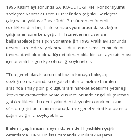
1995 Kasım ayı sonunda SATKO-ODTÜ-SPRINT konsorsiyumu
sözleşme yapmak üzere TT tarafından çağırıldı. Sözleşme
çalışmaları yaklaşık 3 ay sürdü. Bu sürecin en önemli
özelliklerinden biri, TT ile konsorsiyum arasında sözleşme
çalışmaları sürerken, çeşitli TT hizmetlerinin Lisans’a
bağlanabileceğine ilişkin yönetmeliğin 1995 Aralık ayı sonunda
Resmi Gazete’de yayınlanması idi. Internet servislerinin de bu
tanıma dahil olup olmadığı net olmamakla birlikte, ayrı tutulması
için önemli bir gerekçe olmadığı söylenebilir.
TT’un genel olarak kurumsal bazda konuya bakış açısı,
sözleşme masasındaki örgütsel tutumu, hızlı ve birimleri
arasında anlayış birliği oluşturarark hareket edebilme yeteneği,
‘mevzuat canavarı’
nın yapıcı düşünce önünde engel oluşturması
gibi özelliklerini bu denli yakından izleyenler olarak bu uzun
sürecin çeşitli adımlarının sonuçları ve genel verimi konusunda
şaşırmadığımızı söyleyebiliriz.
Ihalenin yapılmasını izleyen dönemde TT yetkilileri çeşitli
ortamlarda TURNET’in kısa zamanda kurularak yaşama