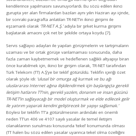
kendilerince yapılmasını savunuyorlardı. Bu sözü edilen ikinci
gurupta yer alan firmalardan bazıları aynı yılın Haziran ayı içinde,
bir sonraki paragrafta anlatılan TR-NET’in ikinci girişimi ile
eşzamanlı olarak
‘TR-NET A.Ş.’
adıyla bir şirket kurma girişimi
başlatarak amacını çok net bir şekilde ortaya koydu [7].
Servis sağlayıcı adayları ile yapılan görüşmelerin ve tartışmaların
uzaması ve bir ortak görüşe varılamaması sonucunda, daha
fazla zaman kaybetmemek ve hedeflenen sağlıklı altyapıyı biran
önce kurabilmek için, ikinci bir girişim olarak, TR-NET tarafından
Türk Telekom (TT) A.Ş’ye bir teklif götürüldü. Teklifin içeriği özet
olarak şöyle idi:
‘ulusal bir omurga ağ kurmak ve bu ağı
uluslararası Internet ağına ilişkilendirmek için başlangıçta gerekli
iletişim hatlarını TT’nin, gerekli yazılım, donanım ve insan gücünü
TR-NET’in sağlayacağı bir model oluşturmak ve elde edilecek gelir
ile yatırım yaparak kendini geliştirecek bir yapıyı sağlamak.’
Böylesi bir teklifin TT’a götürülmesinin ardındaki en önemli
neden TT’un 406 ve 4107 sayılı yasalar ile temel iletişim
olanaklarının sunulması konusunda ‘tekel’ konumunda olması
(TT halen bu sözü edilen yasalar uyarınca tekel olma özelliğini