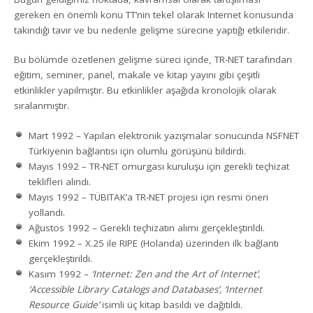
gereken en önemli konu TT’nin tekel olarak Internet konusunda
takındığı tavır ve bu nedenle gelişme sürecine yaptığı etkileridir.
Bu bölümde özetlenen gelişme süreci içinde, TR-NET tarafından
eğitim, seminer, panel, makale ve kitap yayını gibi çeşitli
etkinlikler yapılmıştır. Bu etkinlikler aşağıda kronolojik olarak
sıralanmıştır.
Mart 1992 – Yapılan elektronik yazışmalar sonucunda NSFNET
Türkiyenin bağlantısı için olumlu görüşünü bildirdi.
Mayıs 1992 – TR-NET omurgası kuruluşu için gerekli teçhizat
teklifleri alındı.
Mayıs 1992 – TÜBITAK’a TR-NET projesi için resmi öneri
yollandı.
Ağustos 1992 – Gerekli teçhizatın alımı gerçekleştirildi.
Ekim 1992 – X.25 ile RIPE (Holanda) üzerinden ilk bağlantı
gerçekleştirildi.
Kasım 1992 –
‘Internet: Zen and the Art of Internet’,
‘Accessible Library Catalogs and Databases’, ‘Internet
Resource Guide’
isimli üç kitap basıldı ve dağıtıldı.