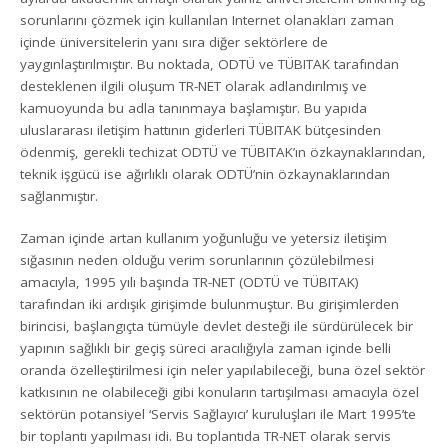
sorunlarını çözmek için kullanılan Internet olanakları zaman
içinde üniversitelerin yanı sıra diğer sektörlere de
yaygınlaştırılmıştır. Bu noktada, ODTÜ ve TÜBITAK tarafından
desteklenen ilgili oluşum TR-NET olarak adlandırılmış ve
kamuoyunda bu adla tanınmaya başlamıştır. Bu yapıda
uluslararası iletişim hattının giderleri TÜBITAK bütçesinden
ödenmiş, gerekli techizat ODTÜ ve TÜBITAK’ın özkaynaklarından,
teknik işgücü ise ağırlıklı olarak ODTÜ’nin özkaynaklarından
sağlanmıştır.
Zaman içinde artan kullanım yoğunluğu ve yetersiz iletişim
sığasının neden olduğu verim sorunlarının çözülebilmesi
amacıyla, 1995 yılı başında TR-NET (ODTÜ ve TÜBITAK)
tarafından iki ardışık girişimde bulunmuştur. Bu girişimlerden
birincisi, başlangıçta tümüyle devlet desteği ile sürdürülecek bir
yapının sağlıklı bir geçiş süreci aracılığıyla zaman içinde belli
oranda özelleştirilmesi için neler yapılabileceği, buna özel sektör
katkısının ne olabileceği gibi konuların tartışılması amacıyla özel
sektörün potansiyel ‘Servis Sağlayıcı’ kuruluşları ile Mart 1995’te
bir toplantı yapılması idi. Bu toplantıda TR-NET olarak servis