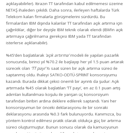
açıklayabilirler). Itirazın TT tarafından kabul edilmemesi üzerine
NETAŞ ihaleden çekildi. Daha sonra, ilerleyen haftalarda Türk
Telekom kalan firmalarla görüşmelerini sürdürdü. Bu
firmalardan IBM dışında kalanlar TT tarafından açık artırma için
çağırıldılar, diğer bir deyişle IBM teknik olarak elendi (IBM’in açık
artırmaya çağırılmama gerekçesi IBM yada TT tarafından
isterlerse açıklanabilir).
%45’den başlatılarak
‘açık artırma’
modeli ile yapılan pazarlık
sonucunda, birinci yıl %70.2 ile başlayıp her yıl 1.5 puan artarak
sürecek olan
‘TT payı’
½ saat süren bir açık artırma süreci ile
saptanmış oldu. Ihaleyi SATKO-ODTÜ-SPRINT konsorsiyumu
kazandı. Burada dikkat çekici önemli bir ayrıntı da şudur: Açık
artırmada %45 olarak başlatılan ‘TT payı’, en az 0.1 puan artış
adımları kullanılması koşulu ile yarışan üç konsorsiyum
tarafından biribiri ardına deklere edilerek saptandı. Yani her
konsorsiyumun bir önceki deklarasyonu ile bir sonraki
deklarasyonu arasında %0.3 fark bulunuyordu. Kanımızca, bu
yöntem kontrol edilmesi pratik olarak oldukça güç bir artırma
süreci oluşturmuştur. Bunun sonucu olarak da kamuoyunun