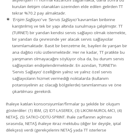
kurulan iletişim olanakları üzerinden elde edilen gelirden TT
tekrar %70.2 pay almaktadır.
‘Erişim Sağlayıcı’
ve
‘Servis Sağlayıcı’
kavramları biribirine
karıştırılmış ve tek bir yapı altında sunulmaya çalışılmıştır. TT
(TURNET) bir yandan kendisi servis sağlayıcı olmak istemekte,
bir yandan da çevresinde yer alacak servis sağlayıcılar
tanımlamaktadır. Basit bir benzetme ile, bayileri ile yarışan bir
ana dağıtıcı rolü üstlenmektedir. Her ne kadar, TT pratikte bu
yarışmanın olmayacağını söylüyor olsa da, bu durum servis
sağlayıcıları endişelendirmektedir. En azından, TURNET’in
‘Servis Sağlayıcı’ özelliğinin yalnız ve yalnız özel servis
sağlayıcıların hizmet vermediği noktalarda (kullanım
potansiyelinin az olacağı bölgelerde) tanımlanması ve öne
çıkartılması gerekirdi.
Ihaleye katılan konsorsiyumlar/firmalar şu şekilde bir oluşum
gösterdiler: (1) IBM, (2) IDT-LASEREX, (3) LIKOM-NUROL-MCI, (4)
NETAŞ, (5) SATKO-ODTÜ-SPRINT. Ihale zarflarının açılması
sırasında, NETAŞ ihaleye itiraz mektubu (diğer bir deyişle, iptal
dilekçesi) verdi (gerekçelerini NETAŞ yada TT isterlerse