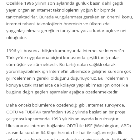
Özellikle 1996 yılının son aylarında günlük basın dahil çeşitli
yayın organları Internet teknolojilerini yoğun bir biçimde
tanıtmaktadırlar. Burada vurgulanması gereken en önemli konu,
Internet tabanlı teknolojilerin öneminin ve ülkemizde
yaygınlaştırılması gereğinin tartışılamayacak kadar açık ve net
olduğudur.
1996 yılı boyunca bilişim kamuoyunda Internet ve Internet’in
Türkiye’de uygulanma biçimi konusunda çeşitli tartışmalar
sürmüştür ve sürmektedir. Bu tartışmaları sağlıklı olarak
yorumlayabilmek için Internet’in ülkemizde gelişme sürecini çok
iyi irdelemenin gerekli olduğunu düşünüyoruz. Bu irdelemenin
konuya uzak insanlarca da kolayca yapılabilmesi için öncelikle
bugüne değin geçilen aşamalar aşağıda özetlenmektedir.
Daha önceki bölümlerde özetlendiği gibi, Internet Türkiye’de,
ODTÜ ve TÜBITAK tarafından 1992 yılında başlatılan bir proje
çalışması kapsamında 1993 yılı Nisan ayında kurulmuştur.
Uluslararası Internet bağlantısı ODTÜ ile NSF (Washington, ABD)
arasında kurulan 64 Kbps hızında bir hat ile sağlanmıştır. Ilk
aylarda akademik amaçlı olarak yalnız üniversitelerin birikmiş ağ