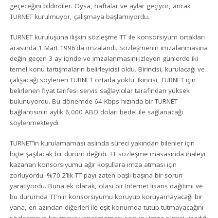
geçeceğini bildirdiler. Oysa, haftalar ve aylar geçiyor, ancak
TURNET kurulmuyor, çalışmaya başlamıyordu.
TURNET kuruluşuna ilişkin sözleşme TT ile konsorsiyum ortakları
arasında 1 Mart 1996’da imzalandı. Sözleşmenin imzalanmasına
değin geçen 3 ay içinde ve imzalanmasını izleyen günlerde iki
temel konu tartışmaların belirleyicisi oldu. Birincisi, kurulacağı ve
çalışacağı söylenen TURNET ortada yoktu. Ikincisi, TURNET için
belirlenen fiyat tarifesi servis sağlayıcılar tarafından yüksek
bulunuyordu. Bu dönemde 64 Kbps hızında bir TURNET
bağlantısının aylık 6,000 ABD doları bedel ile sağlanacağı
söylenmekteydi.
TURNET’in kurulamaması aslında süreci yakından bilenler için
hiçte şaşılacak bir durum değildi. TT sözleşme masasında ihaleyi
kazanan konsorsiyumu ağır koşullara imza atması için
zorluyordu. %70.2’lik TT payı zaten başlı başına bir sorun
yaratıyordu. Buna ek olarak, olası bir Internet lisans dağıtımı ve
bu durumda TT’nin konsorsiyumu koruyup koruyamayacağı bir
yana, en azından diğerleri ile eşit konumda tutup tutmayacağını