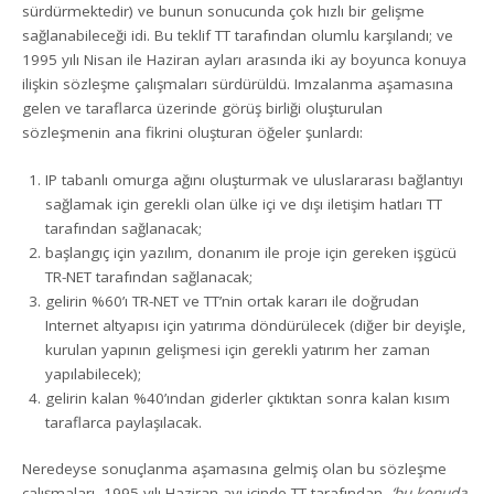
sürdürmektedir) ve bunun sonucunda çok hızlı bir gelişme
sağlanabileceği idi. Bu teklif TT tarafından olumlu karşılandı; ve
1995 yılı Nisan ile Haziran ayları arasında iki ay boyunca konuya
ilişkin sözleşme çalışmaları sürdürüldü. Imzalanma aşamasına
gelen ve taraflarca üzerinde görüş birliği oluşturulan
sözleşmenin ana fikrini oluşturan öğeler şunlardı:
IP tabanlı omurga ağını oluşturmak ve uluslararası bağlantıyı
sağlamak için gerekli olan ülke içi ve dışı iletişim hatları TT
tarafından sağlanacak;
başlangıç için yazılım, donanım ile proje için gereken işgücü
TR-NET tarafından sağlanacak;
gelirin %60’ı TR-NET ve TT’nin ortak kararı ile doğrudan
Internet altyapısı için yatırıma döndürülecek (diğer bir deyişle,
kurulan yapının gelişmesi için gerekli yatırım her zaman
yapılabilecek);
gelirin kalan %40’ından giderler çıktıktan sonra kalan kısım
taraflarca paylaşılacak.
Neredeyse sonuçlanma aşamasına gelmiş olan bu sözleşme
çalışmaları, 1995 yılı Haziran ayı içinde TT tarafından,
‘bu konuda