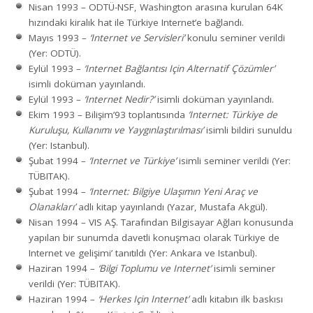
Nisan 1993 – ODTÜ-NSF, Washington arasına kurulan 64K
hızındaki kiralık hat ile Türkiye Internet’e bağlandı.
Mayıs 1993 –
‘Internet ve Servisleri’
konulu seminer verildi
(Yer: ODTÜ).
Eylül 1993 –
‘Internet Bağlantısı Için Alternatif Çözümler’
isimli doküman yayınlandı.
Eylül 1993 –
‘Internet Nedir?’
isimli doküman yayınlandı.
Ekim 1993 – Bilişim’93 toplantısında
‘Internet: Türkiye de
Kuruluşu, Kullanımı ve Yaygınlaştırılması’
isimli bildiri sunuldu
(Yer: Istanbul).
Şubat 1994 –
‘Internet ve Türkiye’
isimli seminer verildi (Yer:
TÜBITAK).
Şubat 1994 –
‘Internet: Bilgiye Ulaşımın Yeni Araç ve
Olanakları’
adlı kitap yayınlandı (Yazar, Mustafa Akgül).
Nisan 1994 – VIS AŞ. Tarafından Bilgisayar Ağları konusunda
yapılan bir sunumda davetli konuşmacı olarak Türkiye de
Internet ve gelişimi’ tanıtıldı (Yer: Ankara ve Istanbul).
Haziran 1994 –
‘Bilgi Toplumu ve Internet’
isimli seminer
verildi (Yer: TÜBITAK).
Haziran 1994 –
‘Herkes Için Internet’
adlı kitabın ilk baskısı