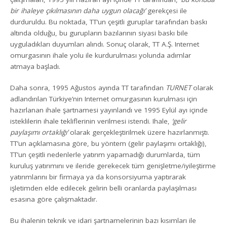
bir ihaleye çıkılmasının daha uygun olacağı’
gerekçesi ile
durduruldu. Bu noktada, TT’un çeşitli guruplar tarafından baskı
altında olduğu, bu gurupların bazılarının siyasi baskı bile
uyguladıkları duyumları alındı. Sonuç olarak, TT A.Ş. Internet
omurgasının ihale yolu ile kurdurulması yolunda adımlar
atmaya başladı.
Daha sonra, 1995 Ağustos ayında TT tarafından
TURNET
olarak
adlandırılan Türkiye’nin Internet omurgasının kurulması için
hazırlanan ihale şartnamesi yayınlandı ve 1995 Eylül ayı içinde
isteklilerin ihale tekliflerinin verilmesi istendi. Ihale,
‘gelir
paylaşımı ortaklığı’
olarak gerçekleştirilmek üzere hazırlanmıştı.
TT’un açıklamasına göre, bu yöntem (gelir paylaşımı ortaklığı),
TT’un çeşitli nedenlerle yatırım yapamadığı durumlarda, tüm
kuruluş yatırımını ve ileride gerekecek tüm genişletme/iyileştirme
yatırımlarını bir firmaya ya da konsorsiyuma yaptırarak
işletimden elde edilecek gelirin belli oranlarda paylaşılması
esasına göre çalışmaktadır.
Bu ihalenin teknik ve idari şartnamelerinin bazı kısımları ile