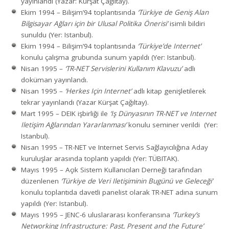
yayınlandı (Yazar: Kürşat Çağıltay).
Ekim 1994 – Bilişim’94 toplantısında
‘Türkiye de Geniş Alan
Bilgisayar Ağları için bir Ulusal Politika Önerisi’
isimli bildiri
sunuldu (Yer: Istanbul).
Ekim 1994 – Bilişim’94 toplantısında
‘Türkiye’de Internet’
konulu çalışma grubunda sunum yapıldı (Yer: Istanbul).
Nisan 1995 –
‘TR-NET Servislerini Kullanım Klavuzu’
adlı
doküman yayınlandı.
Nisan 1995 –
‘Herkes Için Internet’
adlı kitap genişletilerek
tekrar yayınlandı (Yazar Kürşat Çağıltay).
Mart 1995 – DEIK işbirliği ile
‘Iş Dünyasının TR-NET ve Internet
Iletişim Ağlarından Yararlanması’
konulu seminer verildi (Yer:
Istanbul).
Nisan 1995 – TR-NET ve Internet Servis Sağlayıcılığına Aday
kuruluşlar arasında toplantı yapıldı (Yer: TÜBITAK).
Mayıs 1995 – Açık Sistem Kullanıcıları Derneği tarafından
düzenlenen
‘Türkiye de Veri Iletişiminin Bugünü ve Geleceği’
konulu toplantıda davetli panelist olarak TR-NET adına sunum
yapıldı (Yer: Istanbul).
Mayıs 1995 – JENC-6 uluslararası konferansına
‘Turkey’s
Networking Infrastructure: Past, Present and the Future’