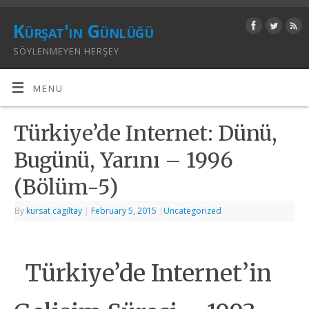
Kürşat'ın Günlüğü
SÖYLENMEYEN HERŞEY
MENU
Türkiye’de Internet: Dünü,
Bugünü, Yarını – 1996
(Bölüm-5)
By
kursat cagiltay
|
February 5, 2015
|
Uncategorized
Türkiye’de Internet’in