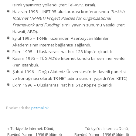
isimli yayınımız yollandı (Yer: Tel-Aviv, Israil).
Haziran 1995 – INET-95 uluslararası konferansında
‘Turkish
Internet (TR-NET) Project Policies for Organizational
Framework and Funding’
isimli yayının sunumu yapıldı (Yer:
Hawaii, ABD).
Eylül 1995 – TR-NET üzerinden Azerbaycan Bilimler
Akademisinin Internet bağlantısı sağlandı.
Ekim 1995 – Uluslararası hat hızı 128 Kbps’e çıkarıldı.
Kasım 1995 – TÜGIAD’de Internet konulu bir seminer verildi
(Yer: Istanbul).
Şubat 1996 – Doğu Akdeniz Üniversitesi’nde davetli panelist
ve konuşmacı olarak TR-NET adına sunum yapıldı (Yer: KKTC)
Ekim 1996 – Uluslararası hat hızı 512 Kbps’e çıkarıldı.
Bookmark the
permalink
.
«
Türkiye’de Internet: Dünü,
Türkiye’de Internet: Dünü,
Bugünü, Yarını – 1996 (Bölüm-4)
Bugünü, Yarını – 1996 (Bölüm-6)