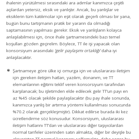
ihalenin yürütülmesi sırasındaki ara adımlar kanımızca çeşitli
açılardan yetersiz, eksik ve yanlıştır. Ancak, bu yanlışlar ve
eksiklerin tüm katılımcılar için eşit olarak geçerli olması bir yana,
bugün bunu tartışmanın pratik bir yararın da olmadığı
saptamasının yapılması gerekir. Eksik ve yanlışların kolayca
anlaşılabilmesi için, önce ihale şartnamesindeki bazı temel
koşulları gözden geçirelim. Böylece, TT ile işi yapacak olan
konsorsiyum arasındaki
‘gelir paylaşımı ortaklığı’
daha iyi
anlaşılacaktır.
Şartnameye göre ülke içi omurga için ve uluslararası iletişim
için gereken iletişim hatları, yazılım, donanım, ve TT
elemanlarının eğitimi teklif veren konsorsiyum tarafından
karşılanacak; bu işletimden elde edilecek gelir TT’un payı en
az %45 olacak şekilde paylaşılacaktır (bu pay ihale sonunda,
kanımızca yanlış bir artırma yöntemi kullanılması sonucunda
%70.2 olarak gerçekleşmiştir). Dikkat edilirse burada iki kez
ücretlendirme söz konusudur. Konsorsiyum, uluslararası
iletişim hatlarını TT’dan ve uluslararası diğer taşıyıcılardan
normal tarifeler üzerinden satın almakta, diğer bir deyişle bu
alışverişten TT normal kazancını sağlamakta, daha sonra bu