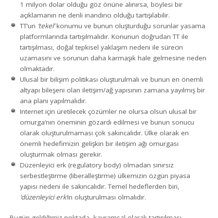
1 milyon dolar olduğu göz önüne alınırsa, böylesi bir
açıklamanın ne denli inandırıcı olduğu tartışılabilir.
TT’un
‘tekel’
konumu ve bunun oluşturduğu sorunlar yasama
platformlarında tartışılmalıdır. Konunun doğrudan TT ile
tartışılması, doğal tepkisel yaklaşım nedeni ile sürecin
uzamasını ve sorunun daha karmaşık hale gelmesine neden
olmaktadır.
Ulusal bir bilişim politikası oluşturulmalı ve bunun en önemli
altyapı bileşeni olan iletişim/ağ yapısının zamana yayılmış bir
ana planı yapılmalıdır.
Internet için üretilecek çözümler ne olursa olsun ulusal bir
omurga’nın öneminin gözardı edilmesi ve bunun sonucu
olarak oluşturulmaması çok sakıncalıdır. Ülke olarak en
önemli hedefimizin gelişkin bir iletişim ağı omurgası
oluşturmak olması gerekir.
Düzenleyici erk (regulatory body) olmadan sınırsız
serbestleştirme (liberalleştirme) ülkemizin özgün piyasa
yapısı nedeni ile sakıncalıdır. Temel hedeflerden biri,
‘düzenleyici erk’
in oluşturulması olmalıdır.
Bugün geldiğimiz noktada, kavramsal olarak tartışılması