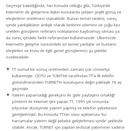
Geçmişe bakıldığında, her konuda olduğu gibi, Türkiye’de
Internet’in de gelişimine ilişkin konularda çelişen çeşitli görüş ve
eleştirilerin üretilmesi olanaklıdır. Bunun temel nedeni, süreç
içinde yanlışlıkların ardışık olarak biribirini izlemesi ve çoğu kez
üretilen görüşlerin referans noktalarının kaybolmuş olması ya
da süreç içindeki farklı referansları kullanmasıdır. Ülkemizde
Internet’in gelişme sürecindeki en temel yanlışlar ve bunların
eleştirileri ve konu ile ilgili genel görüşlerimiz şu şekilde
özetlenebilir:
TT somut bir sonuç üretmeden zamanı çok cömertçe
kullanmıştır. ODTÜ ve TÜBITAK tarafından TT’a ilk teklifin
götürülmesinden TURNET’in kuruluşuna değin yaklaşık 18 ay
geçmiştir.
Yatırım yapamadığı gerekçesi ile ‘gelir paylaşımı ortaklığı’
yöntemi ile Internet işini yapan TT, 1995 yılı sonunda
trilyonlar düzeyinde yatırım yapmış ve telefon şebekesini
genişletmiştir. Bu konuda TT’nin olası açıklaması ‘bu
harcamalar yatırım değil şebeke geliştirilmesi içindir’ şeklinde
olabilir. Ancak, TURNET için yapılan techizat yatırımının sadece