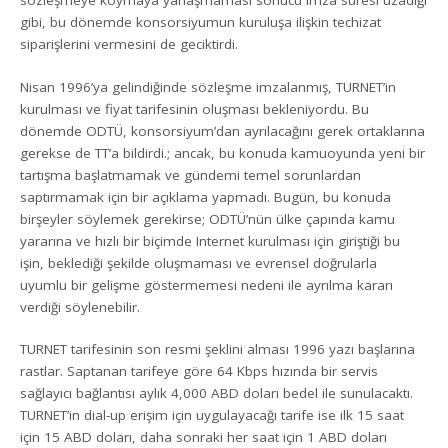
sözleşmeye koymaya yanaşmaması sonucu imza süresi uzadığı
gibi, bu dönemde konsorsiyumun kuruluşa ilişkin techizat
siparişlerini vermesini de geciktirdi.
Nisan 1996’ya gelindiğinde sözleşme imzalanmış, TURNET’in
kurulması ve fiyat tarifesinin oluşması bekleniyordu. Bu
dönemde ODTÜ, konsorsiyum’dan ayrılacağını gerek ortaklarına
gerekse de TT’a bildirdi.; ancak, bu konuda kamuoyunda yeni bir
tartışma başlatmamak ve gündemi temel sorunlardan
saptırmamak için bir açıklama yapmadı. Bugün, bu konuda
birşeyler söylemek gerekirse; ODTÜ’nün ülke çapında kamu
yararına ve hızlı bir biçimde Internet kurulması için giriştiği bu
işin, beklediği şekilde oluşmaması ve evrensel doğrularla
uyumlu bir gelişme göstermemesi nedeni ile ayrılma kararı
verdiği söylenebilir.
TURNET tarifesinin son resmi şeklini alması 1996 yazı başlarına
rastlar. Saptanan tarifeye göre 64 Kbps hızında bir servis
sağlayıcı bağlantısı aylık 4,000 ABD doları bedel ile sunulacaktı.
TURNET’in dial-up erişim için uygulayacağı tarife ise ilk 15 saat
için 15 ABD doları, daha sonraki her saat için 1 ABD doları