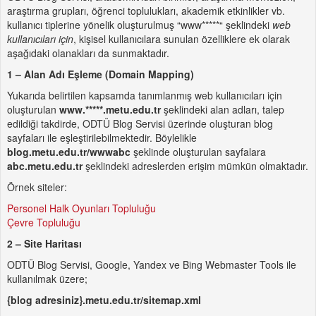
araştırma grupları, öğrenci toplulukları, akademik etkinlikler vb.
kullanıcı tiplerine yönelik oluşturulmuş “www*****“ şeklindeki
web
kullanıcıları için
, kişisel kullanıcılara sunulan özelliklere ek olarak
aşağıdaki olanakları da sunmaktadır.
1 – Alan Adı Eşleme (Domain Mapping)
Yukarıda belirtilen kapsamda tanımlanmış web kullanıcıları için
oluşturulan
www.*****.metu.edu.tr
şeklindeki alan adları, talep
edildiği takdirde, ODTÜ Blog Servisi üzerinde oluşturan blog
sayfaları ile eşleştirilebilmektedir. Böylelikle
blog.metu.edu.tr/wwwabc
şeklinde oluşturulan sayfalara
abc.metu.edu.tr
şeklindeki adreslerden erişim mümkün olmaktadır.
Örnek siteler:
Personel Halk Oyunları Topluluğu
Çevre Topluluğu
2 – Site Haritası
ODTÜ Blog Servisi, Google, Yandex ve Bing Webmaster Tools ile
kullanılmak üzere;
{blog adresiniz}.metu.edu.tr/sitemap.xml