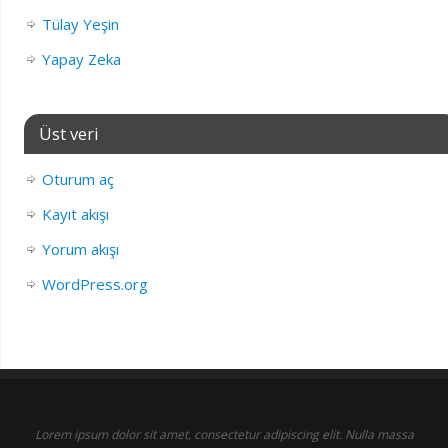
Tülay Yeşin
Yapay Zeka
Üst veri
Oturum aç
Kayıt akışı
Yorum akışı
WordPress.org
Lorem ipsum dolor sit amet, consectetur adipiscing elit. Nulla massa