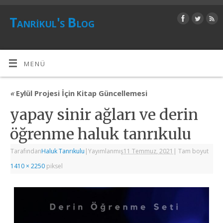
Tanrikul's Blog
MENÜ
«
Eylül Projesi İçin Kitap Güncellemesi
yapay sinir ağları ve derin
öğrenme haluk tanrıkulu
Tarafından
Haluk Tanrıkulu
|
Yayımlanmış
11 Temmuz, 2021
|
Tam boyut
1410 × 2250
piksel