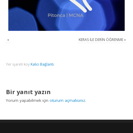
«
KERAS İLE DERİN ÖĞRENME
»
Yer işareti koy
Kalıcı Bağlantı
.
Bir yanıt yazın
Yorum yapabilmek için
oturum açmalısınız
.