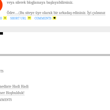
M
veya silerek bloglamaya başlayabilirsiniz.
Ödev….(Bu siteye üye olarak bir arkadaş edininiz. İyi çalısınız
GO
SHORT URL
COMMENTS
STS
mediate Hadi Hadi
ner Hoşbulduk!
OMMENTS