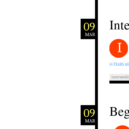
Int
09
MAR
i
14 YEARS A
intermedi
Beg
09
MAR