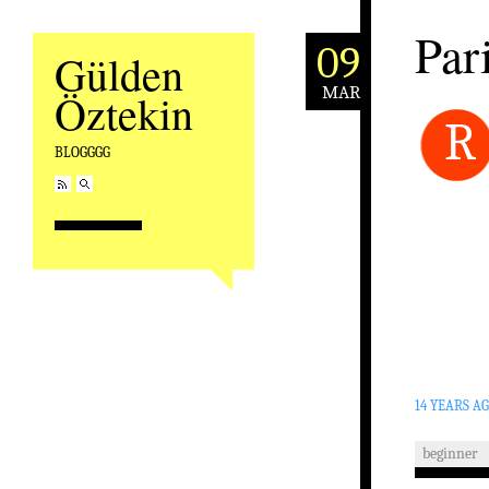
Par
09
Gülden
MAR
Öztekin
R
BLOGGGG
14 YEARS A
beginner