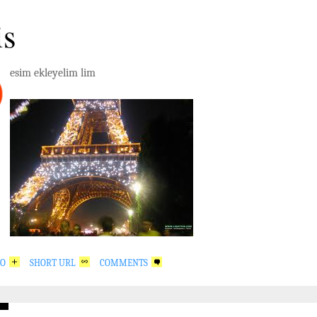
is
esim ekleyelim lim
GO
SHORT URL
COMMENTS