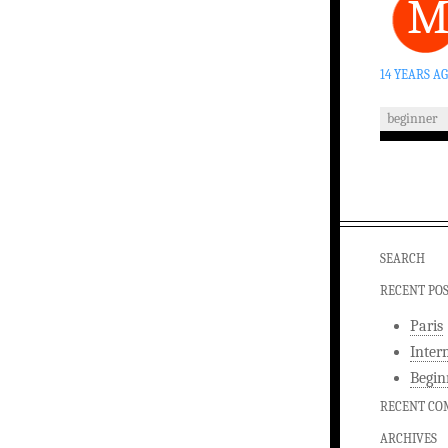
14 YEARS A
beginner
SEARCH
RECENT PO
Paris
Inter
Begin
RECENT C
ARCHIVES