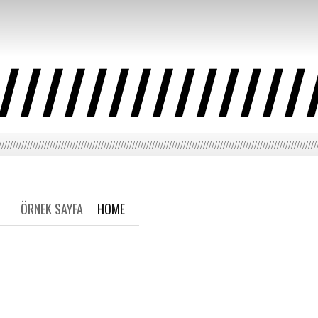
//////////////
////////////////////////////////////////////////////////////////////////////////////////////////////////////////
ÖRNEK SAYFA
HOME