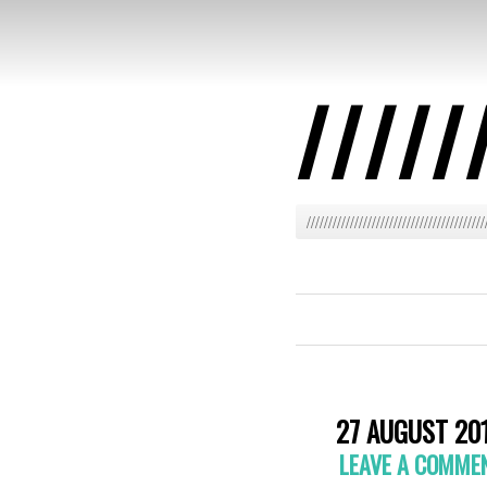
/////
/////////////////////////////////////////
27 AUGUST 20
LEAVE A COMME