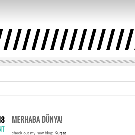
///////////////
////////////////////////////////////////////////////////////////////////////////////////////////////////////////
MERHABA DÜNYA!
18
NT
check out my new blog:
Kürşat