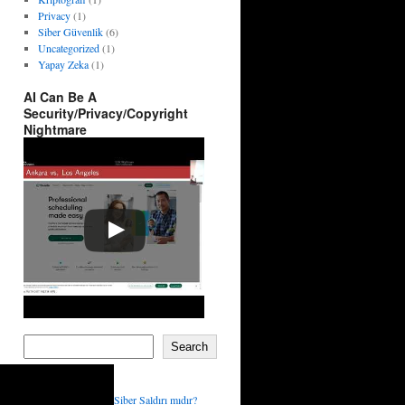
Privacy
(1)
Siber Güvenlik
(6)
Uncategorized
(1)
Yapay Zeka
(1)
AI Can Be A
Security/Privacy/Copyright
Nightmare
Search
Recent Posts
Dezenformasyon Siber Saldırı mıdır?