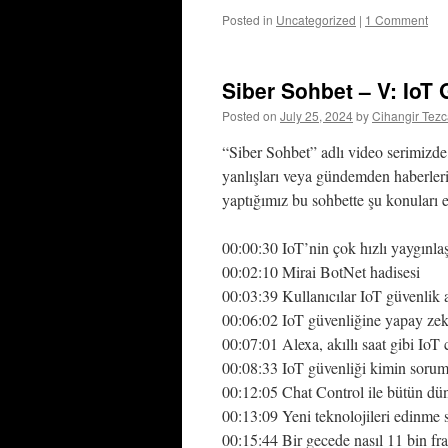
Posted in
Uncategorized
|
1 Comment
Siber Sohbet – V: IoT 
Posted on
July 25, 2024
by
Cihangir Tez
“Siber Sohbet” adlı video serimizde, 
yanlışları veya gündemden haberler
yaptığımız bu sohbette şu konuları e
00:00:30 IoT’nin çok hızlı yaygınlaş
00:02:10 Mirai BotNet hadisesi
00:03:39 Kullanıcılar IoT güvenlik 
00:06:02 IoT güvenliğine yapay zeka
00:07:01 Alexa, akıllı saat gibi IoT
00:08:33 IoT güvenliği kimin sorum
00:12:05 Chat Control ile bütün düny
00:13:09 Yeni teknolojileri edinme s
00:15:44 Bir gecede nasıl 11 bin fr