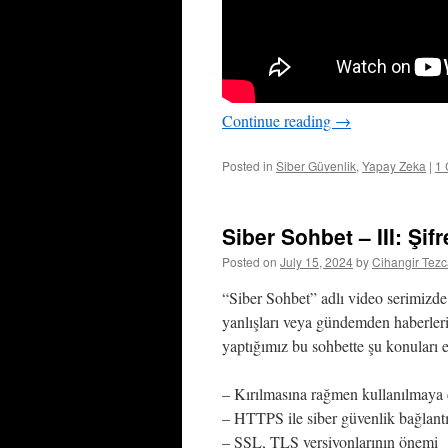
Continue reading
→
Posted in
Siber Güvenlik
,
Yapay Zeka
|
1
Siber Sohbet – III: Şif
Posted on
July 15, 2024
by
Cihangir Tez
“Siber Sohbet” adlı video serimizde, 
yanlışları veya gündemden haberleri
yaptığımız bu sohbette şu konuları e
– K
ırılmasına rağmen kullanılmaya
–
HTTPS ile siber güvenlik bağlantı
–
SSL, TLS versiyonlarının önemi