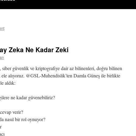
ent
pay Zeka Ne Kadar Zeki
can
siber güvenlik ve kriptografiye dair az bilinenleri, doğru bilinen
i ele alıyoruz. @GSL-Muhendislik’ten Damla Güneş ile birlikte
le aldık:
ilere ne kadar güvenebiliriz?
cevap verir?
 nasıl bir rol oynuyor?
r
acı