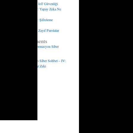
Siber Sohbet – V: IoT Güvenliği
Siber Sohbet – IV: Yapay Zeka Ne
Kadar Zeki
Siber Sohbet – III: Şifreleme
Algoritmaları
Siber Sohbet – II: Zayıf Parolalar
Recent Comments
Biyografi
on
Dezenformasyon Siber
Saldırı mıdır?
güvenlik sistemleri
on
Siber Sohbet – IV:
Yapay Zeka Ne Kadar Zeki