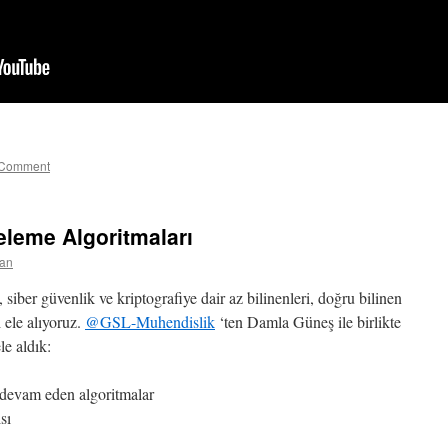
 Comment
releme Algoritmaları
can
siber güvenlik ve kriptografiye dair az bilinenleri, doğru bilinen
 ele alıyoruz.
‪@GSL-Muhendislik‬
‘ten Damla Güneş ile birlikte
le aldık:
 devam eden algoritmalar
sı