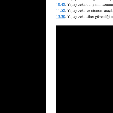
10:48
: Yapay zeka dünyanın sonunu 
11:58
: Yapay zeka ve otonom araçl
13:30
: Yapay zeka siber güvenliği na