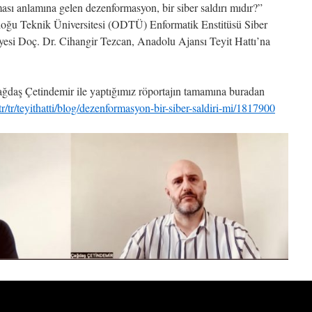
lması anlamına gelen dezenformasyon, bir siber saldırı mıdır?”
doğu Teknik Üniversitesi (ODTÜ) Enformatik Enstitüsü Siber
esi Doç. Dr. Cihangir Tezcan, Anadolu Ajansı Teyit Hattı’na
ğdaş Çetindemir ile yaptığımız röportajın tamamına buradan
/tr/teyithatti/blog/dezenformasyon-bir-siber-saldiri-mi/1817900