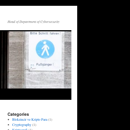
Head of Department of Cybersecurity
Categories
Blokzincir ve Kripto Para
(1)
Cryptography
(1)
Kriptografi
(1)