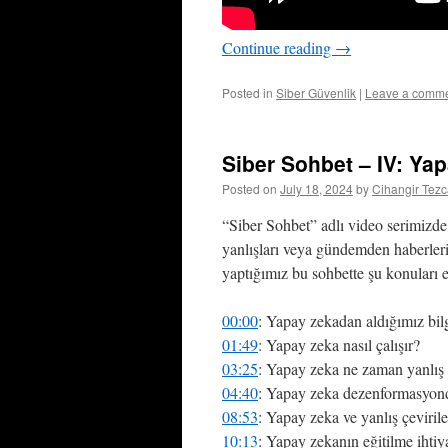
Continue reading
→
Posted in
Siber Güvenlik
|
Leave a comm
Siber Sohbet – IV: Ya
Posted on
July 18, 2024
by
Cihangir Tez
“Siber Sohbet” adlı video serimizde, 
yanlışları veya gündemden haberler
yaptığımız bu sohbette şu konuları e
00:00
: Yapay zekadan aldığımız bilg
01:49
: Yapay zeka nasıl çalışır?
03:25
: Yapay zeka ne zaman yanlış 
04:40
: Yapay zeka dezenformasyonda
08:53
: Yapay zeka ve yanlış çevirile
10:13
: Yapay zekanın eğitilme ihtiy