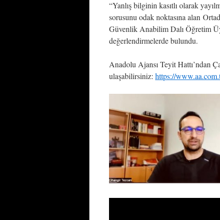
“Yanlış bilginin kasıtlı olarak yayı
sorusunu odak noktasına alan Orta
Güvenlik Anabilim Dalı Öğretim Üy
değerlendirmelerde bulundu.
Anadolu Ajansı Teyit Hattı’ndan Ça
ulaşabilirsiniz:
https://www.aa.com.tr