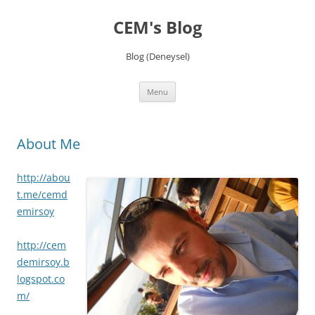
Skip
to
CEM's Blog
content
Blog (Deneysel)
Menu
About Me
http://abou
t.me/cemd
emirsoy
http://cem
demirsoy.b
logspot.co
m/